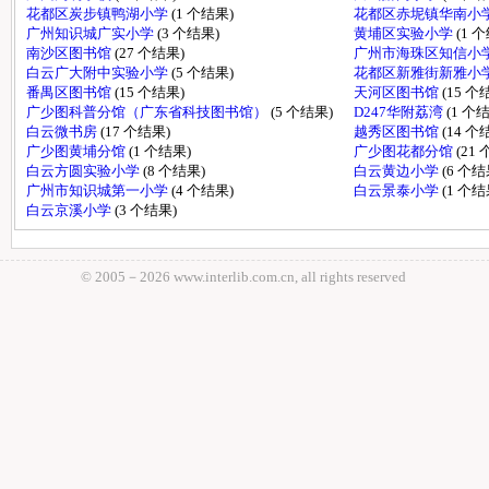
花都区炭步镇鸭湖小学
(1 个结果)
花都区赤坭镇华南小
广州知识城广实小学
(3 个结果)
黄埔区实验小学
(1 
南沙区图书馆
(27 个结果)
广州市海珠区知信小
白云广大附中实验小学
(5 个结果)
花都区新雅街新雅小
番禺区图书馆
(15 个结果)
天河区图书馆
(15 个
广少图科普分馆（广东省科技图书馆）
(5 个结果)
D247华附荔湾
(1 个
白云微书房
(17 个结果)
越秀区图书馆
(14 个
广少图黄埔分馆
(1 个结果)
广少图花都分馆
(21
白云方圆实验小学
(8 个结果)
白云黄边小学
(6 个结
广州市知识城第一小学
(4 个结果)
白云景泰小学
(1 个结
白云京溪小学
(3 个结果)
© 2005－
2026 www.interlib.com.cn, all rights reserved