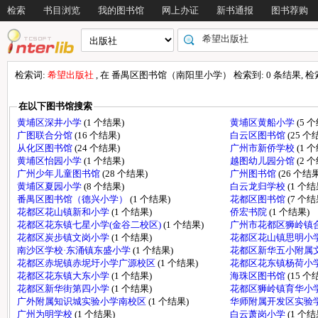
检索
书目浏览
我的图书馆
网上办证
新书通报
图书荐购
检索词:
希望出版社
, 在 番禺区图书馆（南阳里小学） 检索到: 0 条结果, 检索时
在以下图书馆搜索
黄埔区深井小学
(1 个结果)
黄埔区黄船小学
(5 
广图联合分馆
(16 个结果)
白云区图书馆
(25 个
从化区图书馆
(24 个结果)
广州市新侨学校
(1 
黄埔区怡园小学
(1 个结果)
越图幼儿园分馆
(2 
广州少年儿童图书馆
(28 个结果)
广州图书馆
(26 个结果
黄埔区夏园小学
(8 个结果)
白云龙归学校
(1 个结
番禺区图书馆（德兴小学）
(1 个结果)
花都区图书馆
(7 个结
花都区花山镇新和小学
(1 个结果)
侨宏书院
(1 个结果)
花都区花东镇七星小学(金谷二校区)
(1 个结果)
广州市花都区狮岭镇
花都区炭步镇文岗小学
(1 个结果)
花都区花山镇思明小
南沙区学校·东涌镇东盛小学
(1 个结果)
花都区新华五小附属
花都区赤坭镇赤坭圩小学广源校区
(1 个结果)
花都区花东镇杨荷小
花都区花东镇大东小学
(1 个结果)
海珠区图书馆
(15 个
花都区新华街第四小学
(1 个结果)
花都区狮岭镇育华小
广外附属知识城实验小学南校区
(1 个结果)
华师附属开发区实验
广州为明学校
(1 个结果)
白云萧岗小学
(1 个结