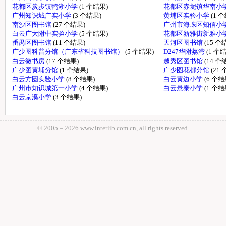
花都区炭步镇鸭湖小学
(1 个结果)
花都区赤坭镇华南小
广州知识城广实小学
(3 个结果)
黄埔区实验小学
(1 
南沙区图书馆
(27 个结果)
广州市海珠区知信小
白云广大附中实验小学
(5 个结果)
花都区新雅街新雅小
番禺区图书馆
(11 个结果)
天河区图书馆
(15 个
广少图科普分馆（广东省科技图书馆）
(5 个结果)
D247华附荔湾
(1 个
白云微书房
(17 个结果)
越秀区图书馆
(14 个
广少图黄埔分馆
(1 个结果)
广少图花都分馆
(21
白云方圆实验小学
(8 个结果)
白云黄边小学
(6 个结
广州市知识城第一小学
(4 个结果)
白云景泰小学
(1 个结
白云京溪小学
(3 个结果)
© 2005－
2026 www.interlib.com.cn, all rights reserved