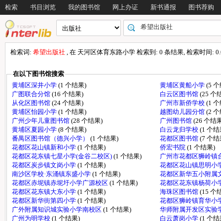
检索
书目浏览
我的图书馆
网上办证
新书通报
图书荐购
检索词:
希望出版社
, 在 天河区体育东路小学 检索到: 0 条结果, 检索时间: 0.
在以下图书馆搜索
黄埔区深井小学
(1 个结果)
黄埔区黄船小学
(5 
广图联合分馆
(16 个结果)
白云区图书馆
(25 个
从化区图书馆
(24 个结果)
广州市新侨学校
(1 
黄埔区怡园小学
(1 个结果)
越图幼儿园分馆
(2 
广州少年儿童图书馆
(28 个结果)
广州图书馆
(26 个结果
黄埔区夏园小学
(8 个结果)
白云龙归学校
(1 个结
番禺区图书馆（德兴小学）
(1 个结果)
花都区图书馆
(7 个结
花都区花山镇新和小学
(1 个结果)
侨宏书院
(1 个结果)
花都区花东镇七星小学(金谷二校区)
(1 个结果)
广州市花都区狮岭镇
花都区炭步镇文岗小学
(1 个结果)
花都区花山镇思明小
南沙区学校·东涌镇东盛小学
(1 个结果)
花都区新华五小附属
花都区赤坭镇赤坭圩小学广源校区
(1 个结果)
花都区花东镇杨荷小
花都区花东镇大东小学
(1 个结果)
海珠区图书馆
(15 个
花都区新华街第四小学
(1 个结果)
花都区狮岭镇育华小
广外附属知识城实验小学南校区
(1 个结果)
华师附属开发区实验
广州为明学校
(1 个结果)
白云萧岗小学
(1 个结