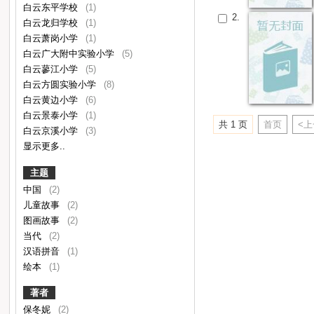
白云东平学校
(1)
2.
白云龙归学校
(1)
白云萧岗小学
(1)
白云广大附中实验小学
(5)
白云蓼江小学
(5)
白云方圆实验小学
(8)
白云黄边小学
(6)
白云景泰小学
(1)
共 1 页
首页
<
白云京溪小学
(3)
显示更多..
主题
中国
(2)
儿童故事
(2)
图画故事
(2)
当代
(2)
汉语拼音
(1)
绘本
(1)
著者
保冬妮
(2)