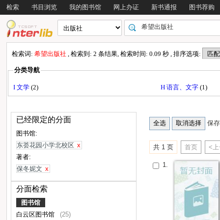
检索
书目浏览
我的图书馆
网上办证
新书通报
图书荐购
检索词:
希望出版社
, 检索到: 2 条结果, 检索时间: 0.09 秒 , 排序选项:
分类导航
I 文学
(2)
H 语言、文字
(1)
已经限定的分面
保存
图书馆:
东荟花园小学北校区
x
共 1 页
首页
<
著者:
1.
保冬妮文
x
分面检索
图书馆
白云区图书馆
(25)