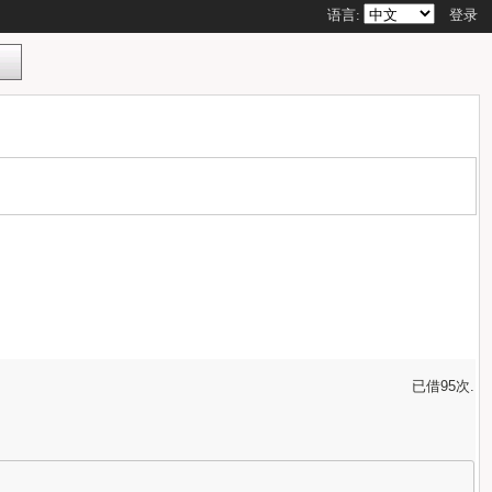
语言:
登录
已借95次.