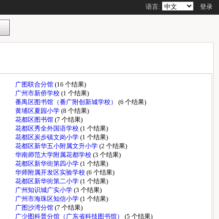
语言:
登录
广图联合分馆
(16 个结果)
广州市新侨学校
(1 个结果)
番禺区图书馆（番广附创新城学校）
(6 个结果)
黄埔区夏园小学
(8 个结果)
花都区图书馆
(7 个结果)
花都区秀全外国语学校
(1 个结果)
花都区炭步镇文岗小学
(1 个结果)
花都区新华五小附属文升小学
(2 个结果)
华南师范大学附属花都学校
(3 个结果)
花都区新华街第四小学
(1 个结果)
华师附属开发区实验学校
(6 个结果)
花都区新华街第二小学
(1 个结果)
广州知识城广实小学
(3 个结果)
广州市海珠区知信小学
(1 个结果)
广图沙湾分馆
(7 个结果)
广少图科普分馆（广东省科技图书馆）
(5 个结果)