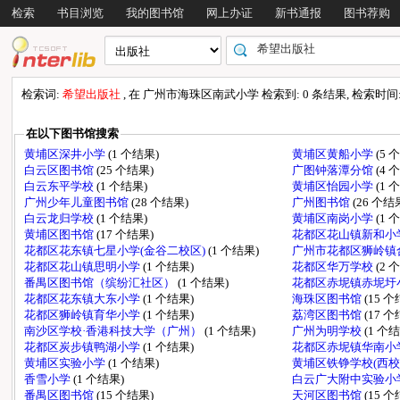
检索
书目浏览
我的图书馆
网上办证
新书通报
图书荐购
检索词:
希望出版社
, 在 广州市海珠区南武小学 检索到: 0 条结果, 检索时间: 0
在以下图书馆搜索
黄埔区深井小学
(1 个结果)
黄埔区黄船小学
(5 
白云区图书馆
(25 个结果)
广图钟落潭分馆
(4 
白云东平学校
(1 个结果)
黄埔区怡园小学
(1 
广州少年儿童图书馆
(28 个结果)
广州图书馆
(26 个结
白云龙归学校
(1 个结果)
黄埔区南岗小学
(1 
黄埔区图书馆
(17 个结果)
花都区花山镇新和小
花都区花东镇七星小学(金谷二校区)
(1 个结果)
广州市花都区狮岭镇
花都区花山镇思明小学
(1 个结果)
花都区华万学校
(2 
番禺区图书馆（缤纷汇社区）
(1 个结果)
花都区赤坭镇赤坭圩
花都区花东镇大东小学
(1 个结果)
海珠区图书馆
(15 
花都区狮岭镇育华小学
(1 个结果)
荔湾区图书馆
(17 
南沙区学校·香港科技大学（广州）
(1 个结果)
广州为明学校
(1 个
花都区炭步镇鸭湖小学
(1 个结果)
花都区赤坭镇华南小
黄埔区实验小学
(1 个结果)
黄埔区铁铮学校(西校
香雪小学
(1 个结果)
白云广大附中实验小
番禺区图书馆
(15 个结果)
天河区图书馆
(15 