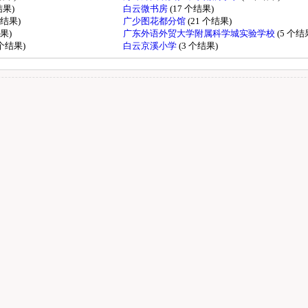
结果)
白云微书房
(17 个结果)
个结果)
广少图花都分馆
(21 个结果)
结果)
广东外语外贸大学附属科学城实验学校
(5 个结
 个结果)
白云京溪小学
(3 个结果)