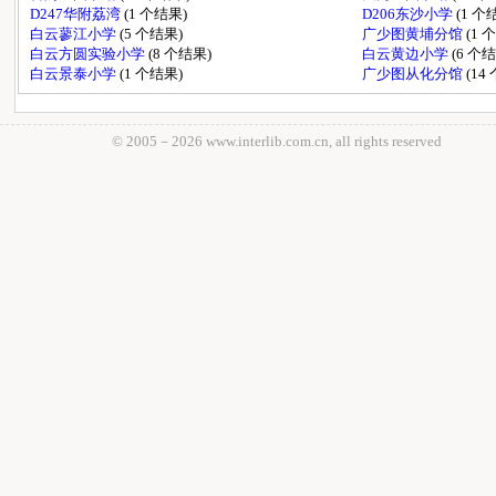
D247华附荔湾
(1 个结果)
D206东沙小学
(1 个
白云蓼江小学
(5 个结果)
广少图黄埔分馆
(1 
白云方圆实验小学
(8 个结果)
白云黄边小学
(6 个
白云景泰小学
(1 个结果)
广少图从化分馆
(14
© 2005－
2026 www.interlib.com.cn, all rights reserved