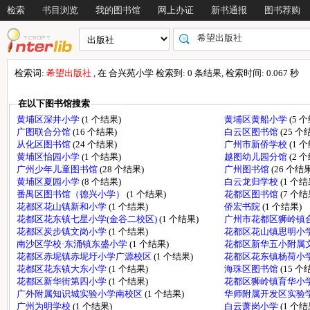
检索
书目浏览
我的图书馆
网上办证
新书通报
图书荐购
检索词:
希望出版社
, 在 合兴苑小学 检索到: 0 条结果, 检索时间: 0.067 秒
在以下图书馆搜索
黄埔区深井小学
(1 个结果)
黄埔区黄船小学
(5 
广图联合分馆
(16 个结果)
白云区图书馆
(25 个
从化区图书馆
(24 个结果)
广州市新侨学校
(1 
黄埔区怡园小学
(1 个结果)
越图幼儿园分馆
(2 
广州少年儿童图书馆
(28 个结果)
广州图书馆
(26 个结果
黄埔区夏园小学
(8 个结果)
白云龙归学校
(1 个结
番禺区图书馆（德兴小学）
(1 个结果)
花都区图书馆
(7 个结
花都区花山镇新和小学
(1 个结果)
侨宏书院
(1 个结果)
花都区花东镇七星小学(金谷二校区)
(1 个结果)
广州市花都区狮岭镇
花都区炭步镇文岗小学
(1 个结果)
花都区花山镇思明小
南沙区学校·东涌镇东盛小学
(1 个结果)
花都区新华五小附属
花都区赤坭镇赤坭圩小学广源校区
(1 个结果)
花都区花东镇杨荷小
花都区花东镇大东小学
(1 个结果)
海珠区图书馆
(15 个
花都区新华街第四小学
(1 个结果)
花都区狮岭镇育华小
广外附属知识城实验小学南校区
(1 个结果)
华师附属开发区实验
广州为明学校
(1 个结果)
白云萧岗小学
(1 个结