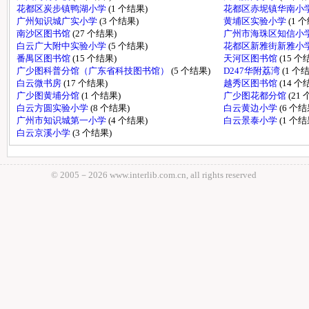
花都区炭步镇鸭湖小学
(1 个结果)
花都区赤坭镇华南小
广州知识城广实小学
(3 个结果)
黄埔区实验小学
(1 
南沙区图书馆
(27 个结果)
广州市海珠区知信小
白云广大附中实验小学
(5 个结果)
花都区新雅街新雅小
番禺区图书馆
(15 个结果)
天河区图书馆
(15 个
广少图科普分馆（广东省科技图书馆）
(5 个结果)
D247华附荔湾
(1 个
白云微书房
(17 个结果)
越秀区图书馆
(14 个
广少图黄埔分馆
(1 个结果)
广少图花都分馆
(21
白云方圆实验小学
(8 个结果)
白云黄边小学
(6 个结
广州市知识城第一小学
(4 个结果)
白云景泰小学
(1 个结
白云京溪小学
(3 个结果)
© 2005－
2026 www.interlib.com.cn, all rights reserved