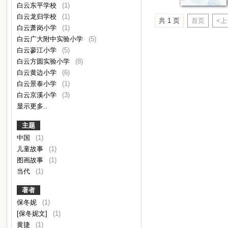
白云东平学校
(1)
白云龙归学校
(1)
共 1 页
首页
<
白云萧岗小学
(1)
白云广大附中实验小学
(5)
白云蓼江小学
(5)
白云方圆实验小学
(8)
白云黄边小学
(6)
白云景泰小学
(1)
白云京溪小学
(3)
显示更多..
主题
中国
(1)
儿童故事
(1)
图画故事
(1)
当代
(1)
著者
保冬妮
(1)
[保冬妮文]
(1)
黄捷
(1)