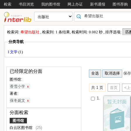
检索
书目浏览
我的图书馆
网上办证
新书通报
图书荐购
检索词:
希望出版社
, 检索到: 1 条结果, 检索时间: 0.082 秒 , 排序选项:
分类导航
I 文学
(1)
已经限定的分面
保存
图书馆:
香雪小学
x
共 1 页
首页
<
著者:
1.
保冬妮文
x
分面检索
图书馆
白云区图书馆
(25)