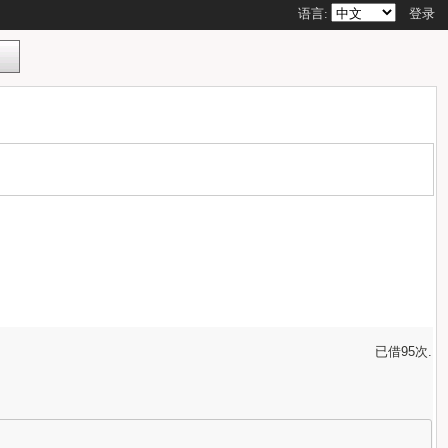
语言:
登录
已借95次.