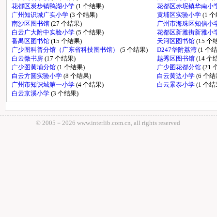
花都区炭步镇鸭湖小学
(1 个结果)
花都区赤坭镇华南小
广州知识城广实小学
(3 个结果)
黄埔区实验小学
(1 
南沙区图书馆
(27 个结果)
广州市海珠区知信小
白云广大附中实验小学
(5 个结果)
花都区新雅街新雅小
番禺区图书馆
(15 个结果)
天河区图书馆
(15 个
广少图科普分馆（广东省科技图书馆）
(5 个结果)
D247华附荔湾
(1 个
白云微书房
(17 个结果)
越秀区图书馆
(14 个
广少图黄埔分馆
(1 个结果)
广少图花都分馆
(21
白云方圆实验小学
(8 个结果)
白云黄边小学
(6 个结
广州市知识城第一小学
(4 个结果)
白云景泰小学
(1 个结
白云京溪小学
(3 个结果)
© 2005－
2026 www.interlib.com.cn, all rights reserved