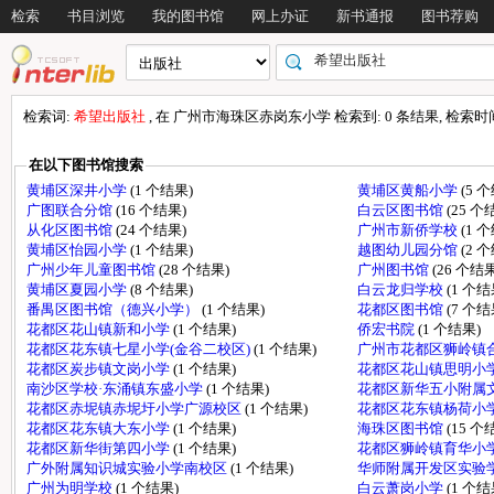
检索
书目浏览
我的图书馆
网上办证
新书通报
图书荐购
检索词:
希望出版社
, 在 广州市海珠区赤岗东小学 检索到: 0 条结果, 检索时间: 
在以下图书馆搜索
黄埔区深井小学
(1 个结果)
黄埔区黄船小学
(5 
广图联合分馆
(16 个结果)
白云区图书馆
(25 个
从化区图书馆
(24 个结果)
广州市新侨学校
(1 
黄埔区怡园小学
(1 个结果)
越图幼儿园分馆
(2 
广州少年儿童图书馆
(28 个结果)
广州图书馆
(26 个结果
黄埔区夏园小学
(8 个结果)
白云龙归学校
(1 个结
番禺区图书馆（德兴小学）
(1 个结果)
花都区图书馆
(7 个结
花都区花山镇新和小学
(1 个结果)
侨宏书院
(1 个结果)
花都区花东镇七星小学(金谷二校区)
(1 个结果)
广州市花都区狮岭镇
花都区炭步镇文岗小学
(1 个结果)
花都区花山镇思明小
南沙区学校·东涌镇东盛小学
(1 个结果)
花都区新华五小附属
花都区赤坭镇赤坭圩小学广源校区
(1 个结果)
花都区花东镇杨荷小
花都区花东镇大东小学
(1 个结果)
海珠区图书馆
(15 个
花都区新华街第四小学
(1 个结果)
花都区狮岭镇育华小
广外附属知识城实验小学南校区
(1 个结果)
华师附属开发区实验
广州为明学校
(1 个结果)
白云萧岗小学
(1 个结