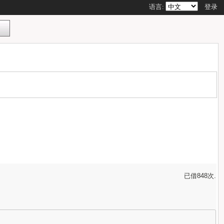
语言:
登录
已借848次.