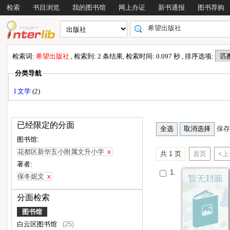
检索
书目浏览
我的图书馆
网上办证
新书通报
图书荐购
检索词:
希望出版社
, 检索到: 2 条结果, 检索时间: 0.097 秒 , 排序选项:
分类导航
I 文学
(2)
已经限定的分面
保存
图书馆:
花都区新华五小附属文升小学
x
共 1 页
首页
<
著者:
1.
保冬妮文
x
分面检索
图书馆
白云区图书馆
(25)