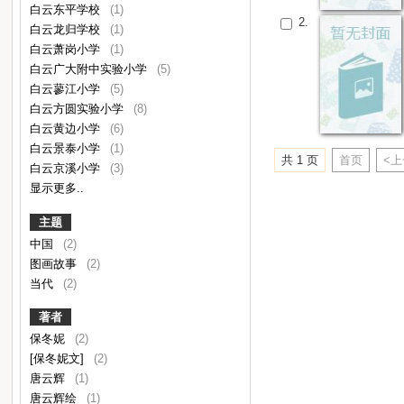
白云东平学校
(1)
2.
白云龙归学校
(1)
白云萧岗小学
(1)
白云广大附中实验小学
(5)
白云蓼江小学
(5)
白云方圆实验小学
(8)
白云黄边小学
(6)
白云景泰小学
(1)
共 1 页
首页
<
白云京溪小学
(3)
显示更多..
主题
中国
(2)
图画故事
(2)
当代
(2)
著者
保冬妮
(2)
[保冬妮文]
(2)
唐云辉
(1)
唐云辉绘
(1)