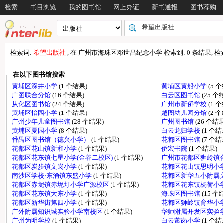
检索
书目浏览
我的图书馆
网上办证
新书通报
图书荐购
检索词:
希望出版社
, 在 广州市海珠区邓世昌纪念小学 检索到: 0 条结果, 检索时
在以下图书馆搜索
黄埔区深井小学
(1 个结果)
黄埔区黄船小学
(5 
广图联合分馆
(16 个结果)
白云区图书馆
(25 个
从化区图书馆
(24 个结果)
广州市新侨学校
(1 
黄埔区怡园小学
(1 个结果)
越图幼儿园分馆
(2 
广州少年儿童图书馆
(28 个结果)
广州图书馆
(26 个结果
黄埔区夏园小学
(8 个结果)
白云龙归学校
(1 个结
番禺区图书馆（德兴小学）
(1 个结果)
花都区图书馆
(7 个结
花都区花山镇新和小学
(1 个结果)
侨宏书院
(1 个结果)
花都区花东镇七星小学(金谷二校区)
(1 个结果)
广州市花都区狮岭镇
花都区炭步镇文岗小学
(1 个结果)
花都区花山镇思明小
南沙区学校·东涌镇东盛小学
(1 个结果)
花都区新华五小附属
花都区赤坭镇赤坭圩小学广源校区
(1 个结果)
花都区花东镇杨荷小
花都区花东镇大东小学
(1 个结果)
海珠区图书馆
(15 个
花都区新华街第四小学
(1 个结果)
花都区狮岭镇育华小
广外附属知识城实验小学南校区
(1 个结果)
华师附属开发区实验
广州为明学校
(1 个结果)
白云萧岗小学
(1 个结