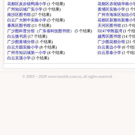
花都区炭步镇鸭湖小学
(1 个结果)
花都区赤坭镇华南小
广州知识城广实小学
(3 个结果)
黄埔区实验小学
(1 
南沙区图书馆
(27 个结果)
广州市海珠区知信小
白云广大附中实验小学
(5 个结果)
花都区新雅街新雅小
番禺区图书馆
(11 个结果)
天河区图书馆
(15 个
广少图科普分馆（广东省科技图书馆）
(5 个结果)
D247华附荔湾
(1 个
白云微书房
(17 个结果)
越秀区图书馆
(14 个
广少图黄埔分馆
(1 个结果)
广少图花都分馆
(21
白云方圆实验小学
(8 个结果)
白云黄边小学
(6 个结
广州市知识城第一小学
(4 个结果)
白云景泰小学
(1 个结
白云京溪小学
(3 个结果)
© 2005－
2026 www.interlib.com.cn, all rights reserved