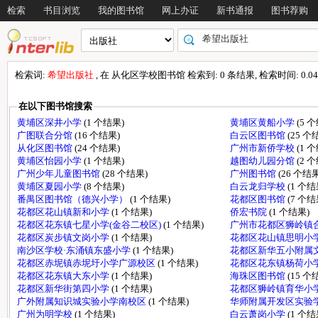
检索
书目浏览
我的图书馆
网上办证
新书通报
图书荐购
检索词:
希望出版社
, 在 从化区学校图书馆 检索到: 0 条结果, 检索时间: 0.04
在以下图书馆搜索
黄埔区深井小学
(1 个结果)
黄埔区黄船小学
(5 
广图联合分馆
(16 个结果)
白云区图书馆
(25 个
从化区图书馆
(24 个结果)
广州市新侨学校
(1 
黄埔区怡园小学
(1 个结果)
越图幼儿园分馆
(2 
广州少年儿童图书馆
(28 个结果)
广州图书馆
(26 个结果
黄埔区夏园小学
(8 个结果)
白云龙归学校
(1 个结
番禺区图书馆（德兴小学）
(1 个结果)
花都区图书馆
(7 个结
花都区花山镇新和小学
(1 个结果)
侨宏书院
(1 个结果)
花都区花东镇七星小学(金谷二校区)
(1 个结果)
广州市花都区狮岭镇
花都区炭步镇文岗小学
(1 个结果)
花都区花山镇思明小
南沙区学校·东涌镇东盛小学
(1 个结果)
花都区新华五小附属
花都区赤坭镇赤坭圩小学广源校区
(1 个结果)
花都区花东镇杨荷小
花都区花东镇大东小学
(1 个结果)
海珠区图书馆
(15 个
花都区新华街第四小学
(1 个结果)
花都区狮岭镇育华小
广外附属知识城实验小学南校区
(1 个结果)
华师附属开发区实验
广州为明学校
(1 个结果)
白云萧岗小学
(1 个结