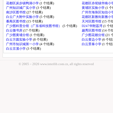
花都区炭步镇鸭湖小学
(1 个结果)
花都区赤坭镇华南小
广州知识城广实小学
(3 个结果)
黄埔区实验小学
(1 
南沙区图书馆
(27 个结果)
广州市海珠区知信小
白云广大附中实验小学
(5 个结果)
花都区新雅街新雅小
番禺区图书馆
(15 个结果)
天河区图书馆
(15 个
广少图科普分馆（广东省科技图书馆）
(5 个结果)
D247华附荔湾
(1 个
白云微书房
(17 个结果)
越秀区图书馆
(14 个
广少图黄埔分馆
(1 个结果)
广少图花都分馆
(21
白云方圆实验小学
(8 个结果)
白云黄边小学
(6 个结
广州市知识城第一小学
(4 个结果)
白云景泰小学
(1 个结
白云京溪小学
(3 个结果)
© 2005－
2026 www.interlib.com.cn, all rights reserved