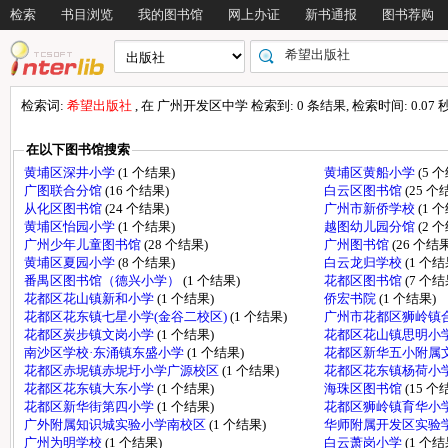
检索
书目浏览
我的图书馆
网上办证
新书通报
图书荐购
检索词:
希望出版社
, 在 广州开发区中学 检索到: 0 条结果, 检索时间: 0.07 
在以下图书馆搜索
黄埔区深井小学
(1 个结果)
黄埔区黄船小学
(5 
广图联合分馆
(16 个结果)
白云区图书馆
(25 个
从化区图书馆
(24 个结果)
广州市新侨学校
(1 
黄埔区怡园小学
(1 个结果)
越图幼儿园分馆
(2 
广州少年儿童图书馆
(28 个结果)
广州图书馆
(26 个结果
黄埔区夏园小学
(8 个结果)
白云龙归学校
(1 个结
番禺区图书馆（德兴小学）
(1 个结果)
花都区图书馆
(7 个结
花都区花山镇新和小学
(1 个结果)
侨宏书院
(1 个结果)
花都区花东镇七星小学(金谷二校区)
(1 个结果)
广州市花都区狮岭镇
花都区炭步镇文岗小学
(1 个结果)
花都区花山镇思明小
南沙区学校·东涌镇东盛小学
(1 个结果)
花都区新华五小附属
花都区赤坭镇赤坭圩小学广源校区
(1 个结果)
花都区花东镇杨荷小
花都区花东镇大东小学
(1 个结果)
海珠区图书馆
(15 个
花都区新华街第四小学
(1 个结果)
花都区狮岭镇育华小
广外附属知识城实验小学南校区
(1 个结果)
华师附属开发区实验
广州为明学校
(1 个结果)
白云萧岗小学
(1 个结