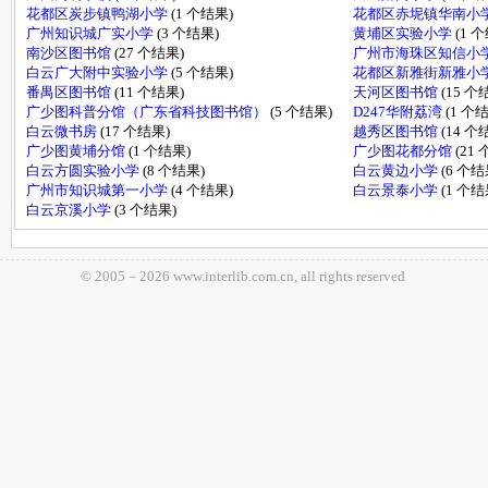
花都区炭步镇鸭湖小学
(1 个结果)
花都区赤坭镇华南小
广州知识城广实小学
(3 个结果)
黄埔区实验小学
(1 
南沙区图书馆
(27 个结果)
广州市海珠区知信小
白云广大附中实验小学
(5 个结果)
花都区新雅街新雅小
番禺区图书馆
(11 个结果)
天河区图书馆
(15 个
广少图科普分馆（广东省科技图书馆）
(5 个结果)
D247华附荔湾
(1 个
白云微书房
(17 个结果)
越秀区图书馆
(14 个
广少图黄埔分馆
(1 个结果)
广少图花都分馆
(21
白云方圆实验小学
(8 个结果)
白云黄边小学
(6 个结
广州市知识城第一小学
(4 个结果)
白云景泰小学
(1 个结
白云京溪小学
(3 个结果)
© 2005－
2026 www.interlib.com.cn, all rights reserved