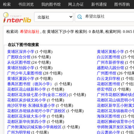
检索
书目浏览
我的图书馆
网上办证
新书通报
图书荐购
检索词:
希望出版社
, 在 黄埔区下沙小学 检索到: 0 条结果, 检索时间: 0.065
在以下图书馆搜索
黄埔区深井小学
(1 个结果)
黄埔区黄船小学
(5 
广图联合分馆
(16 个结果)
白云区图书馆
(25 个
从化区图书馆
(24 个结果)
广州市新侨学校
(1 
黄埔区怡园小学
(1 个结果)
越图幼儿园分馆
(2 
广州少年儿童图书馆
(28 个结果)
广州图书馆
(26 个结果
黄埔区夏园小学
(8 个结果)
白云龙归学校
(1 个结
番禺区图书馆（德兴小学）
(1 个结果)
花都区图书馆
(7 个结
花都区花山镇新和小学
(1 个结果)
侨宏书院
(1 个结果)
花都区花东镇七星小学(金谷二校区)
(1 个结果)
广州市花都区狮岭镇
花都区炭步镇文岗小学
(1 个结果)
花都区花山镇思明小
南沙区学校·东涌镇东盛小学
(1 个结果)
花都区新华五小附属
花都区赤坭镇赤坭圩小学广源校区
(1 个结果)
花都区花东镇杨荷小
花都区花东镇大东小学
(1 个结果)
海珠区图书馆
(15 个
花都区新华街第四小学
(1 个结果)
花都区狮岭镇育华小
广外附属知识城实验小学南校区
(1 个结果)
华师附属开发区实验
广州为明学校
(1 个结果)
白云萧岗小学
(1 个结