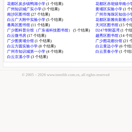
花都区炭步镇鸭湖小学
(1 个结果)
花都区赤坭镇华南小
广州知识城广实小学
(3 个结果)
黄埔区实验小学
(1 
南沙区图书馆
(27 个结果)
广州市海珠区知信小
白云广大附中实验小学
(5 个结果)
花都区新雅街新雅小
番禺区图书馆
(11 个结果)
天河区图书馆
(15 个
广少图科普分馆（广东省科技图书馆）
(5 个结果)
D247华附荔湾
(1 个
白云微书房
(17 个结果)
越秀区图书馆
(14 个
广少图黄埔分馆
(1 个结果)
广少图花都分馆
(21
白云方圆实验小学
(8 个结果)
白云黄边小学
(6 个结
广州市知识城第一小学
(4 个结果)
白云景泰小学
(1 个结
白云京溪小学
(3 个结果)
© 2005－
2026 www.interlib.com.cn, all rights reserved