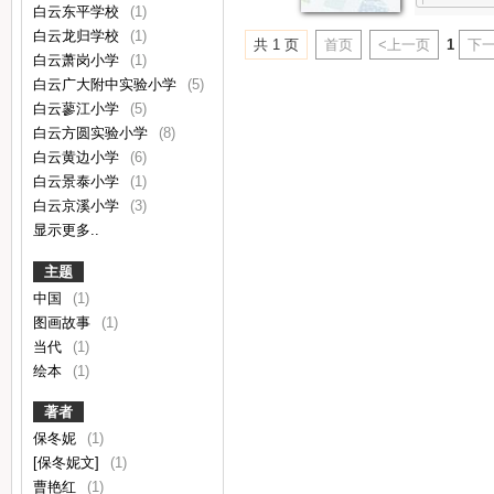
白云东平学校
(1)
白云龙归学校
(1)
共 1 页
首页
<上一页
1
下一
白云萧岗小学
(1)
白云广大附中实验小学
(5)
白云蓼江小学
(5)
白云方圆实验小学
(8)
白云黄边小学
(6)
白云景泰小学
(1)
白云京溪小学
(3)
显示更多..
主题
中国
(1)
图画故事
(1)
当代
(1)
绘本
(1)
著者
保冬妮
(1)
[保冬妮文]
(1)
曹艳红
(1)