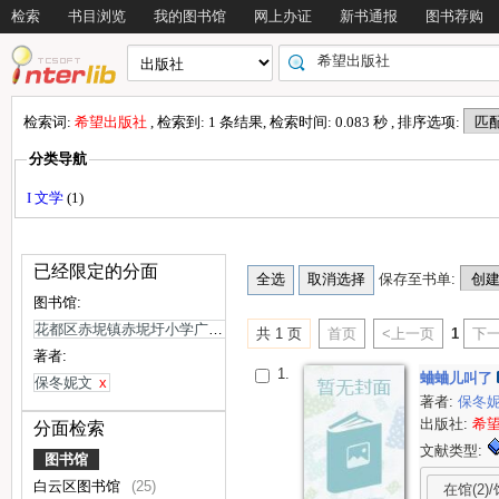
检索
书目浏览
我的图书馆
网上办证
新书通报
图书荐购
检索词:
希望出版社
, 检索到: 1 条结果, 检索时间: 0.083 秒 , 排序选项:
分类导航
I 文学
(1)
已经限定的分面
保存至书单:
图书馆:
花都区赤坭镇赤坭圩小学广源校区
x
共 1 页
首页
<上一页
1
下一
著者:
1.
蛐蛐儿叫了
保冬妮文
x
著者:
保冬
出版社:
希
分面检索
文献类型:
图书馆
白云区图书馆
(25)
在馆(2)/