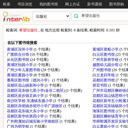
检索
书目浏览
我的图书馆
网上办证
新书通报
图书荐购
检索词:
希望出版社
, 在 地方志馆 检索到: 0 条结果, 检索时间: 0.101 秒
在以下图书馆搜索
黄埔区深井小学
(1 个结果)
黄埔区黄船小学
(5 
广图联合分馆
(16 个结果)
白云区图书馆
(25 个
从化区图书馆
(24 个结果)
广州市新侨学校
(1 
黄埔区怡园小学
(1 个结果)
越图幼儿园分馆
(2 
广州少年儿童图书馆
(28 个结果)
广州图书馆
(26 个结果
黄埔区夏园小学
(8 个结果)
白云龙归学校
(1 个结
番禺区图书馆（德兴小学）
(1 个结果)
花都区图书馆
(7 个结
花都区花山镇新和小学
(1 个结果)
侨宏书院
(1 个结果)
花都区花东镇七星小学(金谷二校区)
(1 个结果)
广州市花都区狮岭镇
花都区炭步镇文岗小学
(1 个结果)
花都区花山镇思明小
南沙区学校·东涌镇东盛小学
(1 个结果)
花都区新华五小附属
花都区赤坭镇赤坭圩小学广源校区
(1 个结果)
花都区花东镇杨荷小
花都区花东镇大东小学
(1 个结果)
海珠区图书馆
(15 个
花都区新华街第四小学
(1 个结果)
花都区狮岭镇育华小
广外附属知识城实验小学南校区
(1 个结果)
华师附属开发区实验
广州为明学校
(1 个结果)
白云萧岗小学
(1 个结