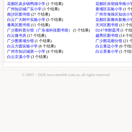
花都区炭步镇鸭湖小学
(1 个结果)
花都区赤坭镇华南小
广州知识城广实小学
(3 个结果)
黄埔区实验小学
(1 
南沙区图书馆
(27 个结果)
广州市海珠区知信小
白云广大附中实验小学
(5 个结果)
花都区新雅街新雅小
番禺区图书馆
(11 个结果)
天河区图书馆
(15 个
广少图科普分馆（广东省科技图书馆）
(5 个结果)
D247华附荔湾
(1 个
白云微书房
(17 个结果)
越秀区图书馆
(14 个
广少图黄埔分馆
(1 个结果)
广少图花都分馆
(21
白云方圆实验小学
(8 个结果)
白云黄边小学
(6 个结
广州市知识城第一小学
(4 个结果)
白云景泰小学
(1 个结
白云京溪小学
(3 个结果)
© 2005－
2026 www.interlib.com.cn, all rights reserved