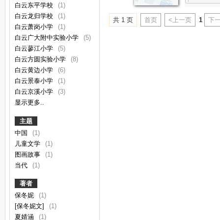
白云东平学校
(1)
白云龙归学校
(1)
共 1 页
首页
<上一页
1
下一
白云萧岗小学
(1)
白云广大附中实验小学
(5)
白云蓼江小学
(5)
白云方圆实验小学
(8)
白云黄边小学
(6)
白云景泰小学
(1)
白云京溪小学
(3)
显示更多..
主题
中国
(1)
儿童文学
(1)
图画故事
(1)
当代
(1)
著者
保冬妮
(1)
[保冬妮文]
(1)
夏婧涵
(1)