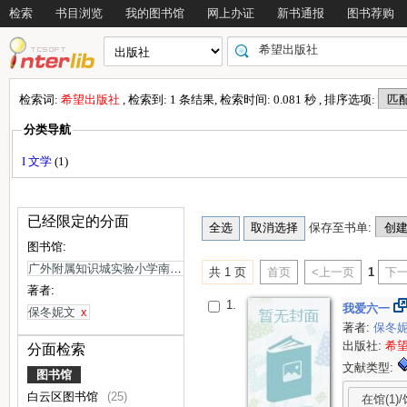
检索
书目浏览
我的图书馆
网上办证
新书通报
图书荐购
检索词:
希望出版社
, 检索到: 1 条结果, 检索时间: 0.081 秒 , 排序选项:
分类导航
I 文学
(1)
已经限定的分面
保存至书单:
图书馆:
广外附属知识城实验小学南校区
x
共 1 页
首页
<上一页
1
下一
著者:
1.
我爱六一
保冬妮文
x
著者:
保冬
出版社:
希
分面检索
文献类型:
图书馆
白云区图书馆
(25)
在馆(1)/