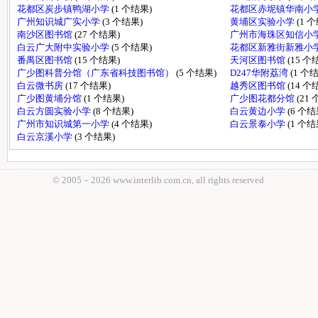
花都区炭步镇鸭湖小学
(1 个结果)
花都区赤坭镇华南小
广州知识城广实小学
(3 个结果)
黄埔区实验小学
(1 
南沙区图书馆
(27 个结果)
广州市海珠区知信小
白云广大附中实验小学
(5 个结果)
花都区新雅街新雅小
番禺区图书馆
(15 个结果)
天河区图书馆
(15 个
广少图科普分馆（广东省科技图书馆）
(5 个结果)
D247华附荔湾
(1 个
白云微书房
(17 个结果)
越秀区图书馆
(14 个
广少图黄埔分馆
(1 个结果)
广少图花都分馆
(21
白云方圆实验小学
(8 个结果)
白云黄边小学
(6 个结
广州市知识城第一小学
(4 个结果)
白云景泰小学
(1 个结
白云京溪小学
(3 个结果)
© 2005－
2026 www.interlib.com.cn, all rights reserved