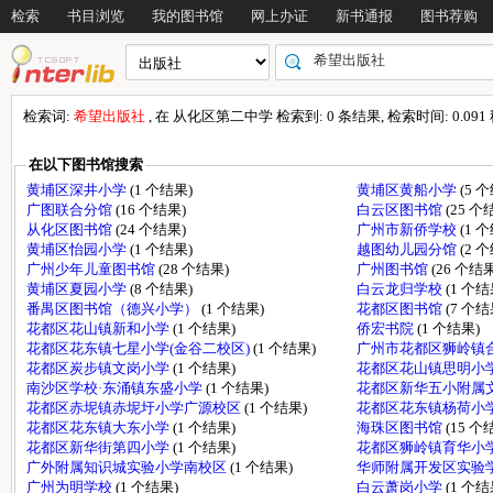
检索
书目浏览
我的图书馆
网上办证
新书通报
图书荐购
检索词:
希望出版社
, 在 从化区第二中学 检索到: 0 条结果, 检索时间: 0.091
在以下图书馆搜索
黄埔区深井小学
(1 个结果)
黄埔区黄船小学
(5 
广图联合分馆
(16 个结果)
白云区图书馆
(25 个
从化区图书馆
(24 个结果)
广州市新侨学校
(1 
黄埔区怡园小学
(1 个结果)
越图幼儿园分馆
(2 
广州少年儿童图书馆
(28 个结果)
广州图书馆
(26 个结果
黄埔区夏园小学
(8 个结果)
白云龙归学校
(1 个结
番禺区图书馆（德兴小学）
(1 个结果)
花都区图书馆
(7 个结
花都区花山镇新和小学
(1 个结果)
侨宏书院
(1 个结果)
花都区花东镇七星小学(金谷二校区)
(1 个结果)
广州市花都区狮岭镇
花都区炭步镇文岗小学
(1 个结果)
花都区花山镇思明小
南沙区学校·东涌镇东盛小学
(1 个结果)
花都区新华五小附属
花都区赤坭镇赤坭圩小学广源校区
(1 个结果)
花都区花东镇杨荷小
花都区花东镇大东小学
(1 个结果)
海珠区图书馆
(15 个
花都区新华街第四小学
(1 个结果)
花都区狮岭镇育华小
广外附属知识城实验小学南校区
(1 个结果)
华师附属开发区实验
广州为明学校
(1 个结果)
白云萧岗小学
(1 个结