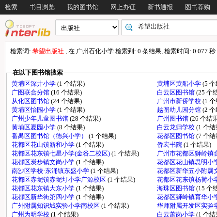
检索
书目浏览
我的图书馆
网上办证
新书通报
图书荐购
检索词:
希望出版社
, 在 广州石化小学 检索到: 0 条结果, 检索时间: 0.077 秒
在以下图书馆搜索
黄埔区深井小学
(1 个结果)
黄埔区黄船小学
(5 
广图联合分馆
(16 个结果)
白云区图书馆
(25 个
从化区图书馆
(24 个结果)
广州市新侨学校
(1 
黄埔区怡园小学
(1 个结果)
越图幼儿园分馆
(2 
广州少年儿童图书馆
(28 个结果)
广州图书馆
(26 个结果
黄埔区夏园小学
(8 个结果)
白云龙归学校
(1 个结
番禺区图书馆（德兴小学）
(1 个结果)
花都区图书馆
(7 个结
花都区花山镇新和小学
(1 个结果)
侨宏书院
(1 个结果)
花都区花东镇七星小学(金谷二校区)
(1 个结果)
广州市花都区狮岭镇
花都区炭步镇文岗小学
(1 个结果)
花都区花山镇思明小
南沙区学校·东涌镇东盛小学
(1 个结果)
花都区新华五小附属
花都区赤坭镇赤坭圩小学广源校区
(1 个结果)
花都区花东镇杨荷小
花都区花东镇大东小学
(1 个结果)
海珠区图书馆
(15 个
花都区新华街第四小学
(1 个结果)
花都区狮岭镇育华小
广外附属知识城实验小学南校区
(1 个结果)
华师附属开发区实验
广州为明学校
(1 个结果)
白云萧岗小学
(1 个结