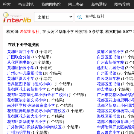
检索
书目浏览
我的图书馆
网上办证
新书通报
图书荐购
检索词:
希望出版社
, 在 天河区华阳小学 检索到: 0 条结果, 检索时间: 0.077
在以下图书馆搜索
黄埔区深井小学
(1 个结果)
黄埔区黄船小学
(5 
广图联合分馆
(16 个结果)
白云区图书馆
(25 个
从化区图书馆
(24 个结果)
广州市新侨学校
(1 
黄埔区怡园小学
(1 个结果)
越图幼儿园分馆
(2 
广州少年儿童图书馆
(28 个结果)
广州图书馆
(26 个结果
黄埔区夏园小学
(8 个结果)
白云龙归学校
(1 个结
番禺区图书馆（德兴小学）
(1 个结果)
花都区图书馆
(7 个结
花都区花山镇新和小学
(1 个结果)
侨宏书院
(1 个结果)
花都区花东镇七星小学(金谷二校区)
(1 个结果)
广州市花都区狮岭镇
花都区炭步镇文岗小学
(1 个结果)
花都区花山镇思明小
南沙区学校·东涌镇东盛小学
(1 个结果)
花都区新华五小附属
花都区赤坭镇赤坭圩小学广源校区
(1 个结果)
花都区花东镇杨荷小
花都区花东镇大东小学
(1 个结果)
海珠区图书馆
(15 个
花都区新华街第四小学
(1 个结果)
花都区狮岭镇育华小
广外附属知识城实验小学南校区
(1 个结果)
华师附属开发区实验
广州为明学校
(1 个结果)
白云萧岗小学
(1 个结