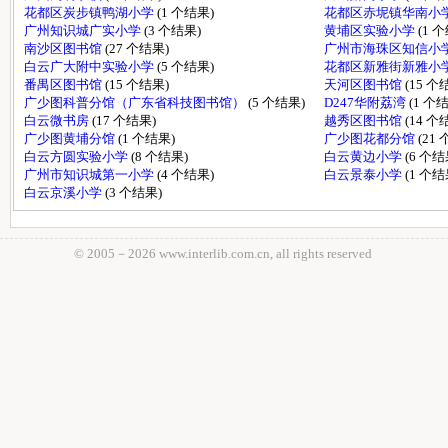
花都区炭步镇鸭湖小学
(1 个结果)
花都区赤坭镇华南小
广州知识城广实小学
(3 个结果)
黄埔区实验小学
(1 
南沙区图书馆
(27 个结果)
广州市海珠区知信小
白云广大附中实验小学
(5 个结果)
花都区新雅街新雅小
番禺区图书馆
(15 个结果)
天河区图书馆
(15 个
广少图科普分馆（广东省科技图书馆）
(5 个结果)
D247华附荔湾
(1 个
白云微书房
(17 个结果)
越秀区图书馆
(14 个
广少图黄埔分馆
(1 个结果)
广少图花都分馆
(21
白云方圆实验小学
(8 个结果)
白云黄边小学
(6 个结
广州市知识城第一小学
(4 个结果)
白云景泰小学
(1 个结
白云京溪小学
(3 个结果)
© 2005－
2026 www.interlib.com.cn, all rights reserved