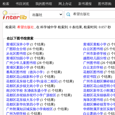
检索
书目浏览
我的图书馆
网上办证
新书通报
图书荐购
检索词:
希望出版社
, 在 科学城中学 检索到: 0 条结果, 检索时间: 0.057 秒
在以下图书馆搜索
黄埔区深井小学
(1 个结果)
黄埔区黄船小学
(5 
广图联合分馆
(16 个结果)
白云区图书馆
(25 个
从化区图书馆
(24 个结果)
广州市新侨学校
(1 
黄埔区怡园小学
(1 个结果)
越图幼儿园分馆
(2 
广州少年儿童图书馆
(28 个结果)
广州图书馆
(26 个结果
黄埔区夏园小学
(8 个结果)
白云龙归学校
(1 个结
番禺区图书馆（德兴小学）
(1 个结果)
花都区图书馆
(7 个结
花都区花山镇新和小学
(1 个结果)
侨宏书院
(1 个结果)
花都区花东镇七星小学(金谷二校区)
(1 个结果)
广州市花都区狮岭镇
花都区炭步镇文岗小学
(1 个结果)
花都区花山镇思明小
南沙区学校·东涌镇东盛小学
(1 个结果)
花都区新华五小附属
花都区赤坭镇赤坭圩小学广源校区
(1 个结果)
花都区花东镇杨荷小
花都区花东镇大东小学
(1 个结果)
海珠区图书馆
(15 个
花都区新华街第四小学
(1 个结果)
花都区狮岭镇育华小
广外附属知识城实验小学南校区
(1 个结果)
华师附属开发区实验
广州为明学校
(1 个结果)
白云萧岗小学
(1 个结