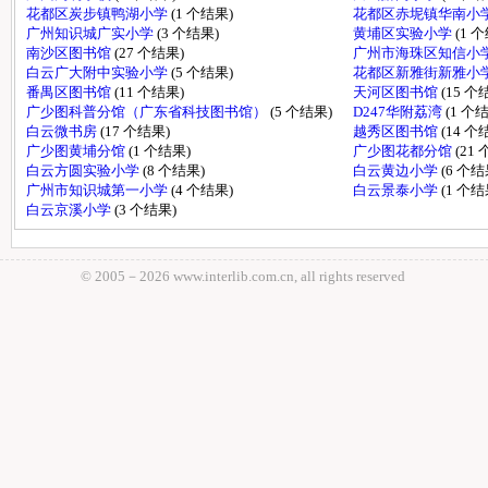
花都区炭步镇鸭湖小学
(1 个结果)
花都区赤坭镇华南小
广州知识城广实小学
(3 个结果)
黄埔区实验小学
(1 
南沙区图书馆
(27 个结果)
广州市海珠区知信小
白云广大附中实验小学
(5 个结果)
花都区新雅街新雅小
番禺区图书馆
(11 个结果)
天河区图书馆
(15 个
广少图科普分馆（广东省科技图书馆）
(5 个结果)
D247华附荔湾
(1 个
白云微书房
(17 个结果)
越秀区图书馆
(14 个
广少图黄埔分馆
(1 个结果)
广少图花都分馆
(21
白云方圆实验小学
(8 个结果)
白云黄边小学
(6 个结
广州市知识城第一小学
(4 个结果)
白云景泰小学
(1 个结
白云京溪小学
(3 个结果)
© 2005－
2026 www.interlib.com.cn, all rights reserved