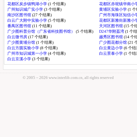
花都区炭步镇鸭湖小学
(1 个结果)
花都区赤坭镇华南小
广州知识城广实小学
(3 个结果)
黄埔区实验小学
(1 
南沙区图书馆
(27 个结果)
广州市海珠区知信小
白云广大附中实验小学
(5 个结果)
花都区新雅街新雅小
番禺区图书馆
(11 个结果)
天河区图书馆
(15 个
广少图科普分馆（广东省科技图书馆）
(5 个结果)
D247华附荔湾
(1 个
白云微书房
(17 个结果)
越秀区图书馆
(14 个
广少图黄埔分馆
(1 个结果)
广少图花都分馆
(21
白云方圆实验小学
(8 个结果)
白云黄边小学
(6 个结
广州市知识城第一小学
(4 个结果)
白云景泰小学
(1 个结
白云京溪小学
(3 个结果)
© 2005－
2026 www.interlib.com.cn, all rights reserved