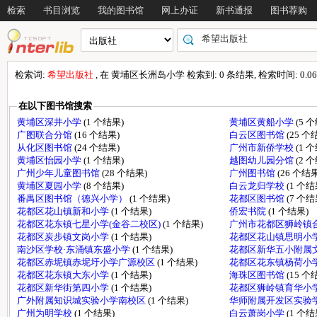
检索
书目浏览
我的图书馆
网上办证
新书通报
图书荐购
检索词:
希望出版社
, 在 黄埔区长洲岛小学 检索到: 0 条结果, 检索时间: 0.06
在以下图书馆搜索
黄埔区深井小学
(1 个结果)
黄埔区黄船小学
(5 
广图联合分馆
(16 个结果)
白云区图书馆
(25 个
从化区图书馆
(24 个结果)
广州市新侨学校
(1 
黄埔区怡园小学
(1 个结果)
越图幼儿园分馆
(2 
广州少年儿童图书馆
(28 个结果)
广州图书馆
(26 个结果
黄埔区夏园小学
(8 个结果)
白云龙归学校
(1 个结
番禺区图书馆（德兴小学）
(1 个结果)
花都区图书馆
(7 个结
花都区花山镇新和小学
(1 个结果)
侨宏书院
(1 个结果)
花都区花东镇七星小学(金谷二校区)
(1 个结果)
广州市花都区狮岭镇
花都区炭步镇文岗小学
(1 个结果)
花都区花山镇思明小
南沙区学校·东涌镇东盛小学
(1 个结果)
花都区新华五小附属
花都区赤坭镇赤坭圩小学广源校区
(1 个结果)
花都区花东镇杨荷小
花都区花东镇大东小学
(1 个结果)
海珠区图书馆
(15 个
花都区新华街第四小学
(1 个结果)
花都区狮岭镇育华小
广外附属知识城实验小学南校区
(1 个结果)
华师附属开发区实验
广州为明学校
(1 个结果)
白云萧岗小学
(1 个结