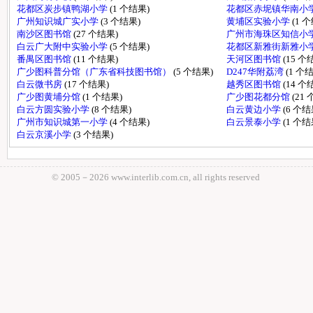
花都区炭步镇鸭湖小学
(1 个结果)
花都区赤坭镇华南小
广州知识城广实小学
(3 个结果)
黄埔区实验小学
(1 
南沙区图书馆
(27 个结果)
广州市海珠区知信小
白云广大附中实验小学
(5 个结果)
花都区新雅街新雅小
番禺区图书馆
(11 个结果)
天河区图书馆
(15 个
广少图科普分馆（广东省科技图书馆）
(5 个结果)
D247华附荔湾
(1 个
白云微书房
(17 个结果)
越秀区图书馆
(14 个
广少图黄埔分馆
(1 个结果)
广少图花都分馆
(21
白云方圆实验小学
(8 个结果)
白云黄边小学
(6 个结
广州市知识城第一小学
(4 个结果)
白云景泰小学
(1 个结
白云京溪小学
(3 个结果)
© 2005－
2026 www.interlib.com.cn, all rights reserved