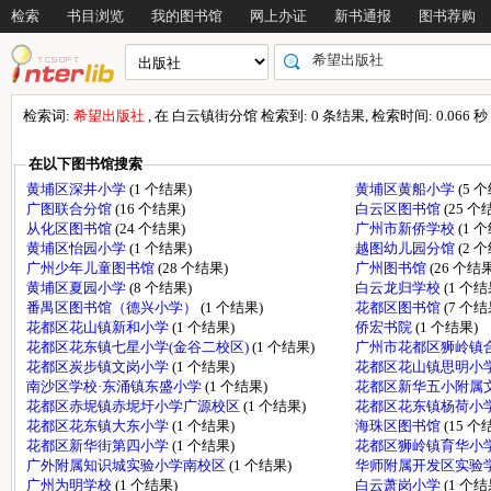
检索
书目浏览
我的图书馆
网上办证
新书通报
图书荐购
检索词:
希望出版社
, 在 白云镇街分馆 检索到: 0 条结果, 检索时间: 0.066 秒
在以下图书馆搜索
黄埔区深井小学
(1 个结果)
黄埔区黄船小学
(5 
广图联合分馆
(16 个结果)
白云区图书馆
(25 个
从化区图书馆
(24 个结果)
广州市新侨学校
(1 
黄埔区怡园小学
(1 个结果)
越图幼儿园分馆
(2 
广州少年儿童图书馆
(28 个结果)
广州图书馆
(26 个结果
黄埔区夏园小学
(8 个结果)
白云龙归学校
(1 个结
番禺区图书馆（德兴小学）
(1 个结果)
花都区图书馆
(7 个结
花都区花山镇新和小学
(1 个结果)
侨宏书院
(1 个结果)
花都区花东镇七星小学(金谷二校区)
(1 个结果)
广州市花都区狮岭镇
花都区炭步镇文岗小学
(1 个结果)
花都区花山镇思明小
南沙区学校·东涌镇东盛小学
(1 个结果)
花都区新华五小附属
花都区赤坭镇赤坭圩小学广源校区
(1 个结果)
花都区花东镇杨荷小
花都区花东镇大东小学
(1 个结果)
海珠区图书馆
(15 个
花都区新华街第四小学
(1 个结果)
花都区狮岭镇育华小
广外附属知识城实验小学南校区
(1 个结果)
华师附属开发区实验
广州为明学校
(1 个结果)
白云萧岗小学
(1 个结