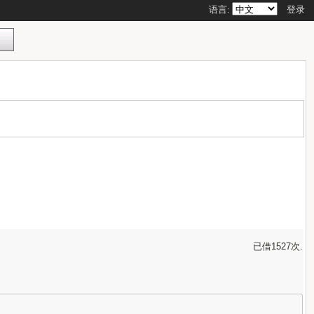
语言:
登录
已借1527次.