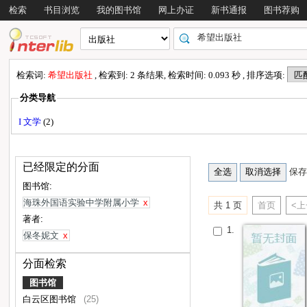
检索
书目浏览
我的图书馆
网上办证
新书通报
图书荐购
检索词:
希望出版社
, 检索到: 2 条结果, 检索时间: 0.093 秒 , 排序选项:
分类导航
I 文学
(2)
已经限定的分面
保存
图书馆:
海珠外国语实验中学附属小学
x
共 1 页
首页
<
著者:
1.
保冬妮文
x
分面检索
图书馆
白云区图书馆
(25)