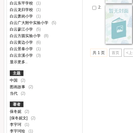
白云东平学校
(1)
2.
白云龙归学校
(1)
白云萧岗小学
(1)
白云广大附中实验小学
(5)
白云蓼江小学
(5)
白云方圆实验小学
(8)
白云黄边小学
(6)
白云景泰小学
(1)
共 1 页
首页
<
白云京溪小学
(3)
显示更多..
主题
中国
(2)
图画故事
(2)
当代
(2)
著者
保冬妮
(2)
[保冬妮文]
(2)
李宇珂
(1)
李宇珂绘
(1)