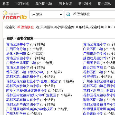
检索
书目浏览
我的图书馆
网上办证
新书通报
图书荐购
检索词:
希望出版社
, 在 天河区银河小学 检索到: 0 条结果, 检索时间: 0.063
在以下图书馆搜索
黄埔区深井小学
(1 个结果)
黄埔区黄船小学
(5 
广图联合分馆
(16 个结果)
白云区图书馆
(25 个
从化区图书馆
(24 个结果)
广州市新侨学校
(1 
黄埔区怡园小学
(1 个结果)
越图幼儿园分馆
(2 
广州少年儿童图书馆
(28 个结果)
广州图书馆
(26 个结果
黄埔区夏园小学
(8 个结果)
白云龙归学校
(1 个结
番禺区图书馆（德兴小学）
(1 个结果)
花都区图书馆
(7 个结
花都区花山镇新和小学
(1 个结果)
侨宏书院
(1 个结果)
花都区花东镇七星小学(金谷二校区)
(1 个结果)
广州市花都区狮岭镇
花都区炭步镇文岗小学
(1 个结果)
花都区花山镇思明小
南沙区学校·东涌镇东盛小学
(1 个结果)
花都区新华五小附属
花都区赤坭镇赤坭圩小学广源校区
(1 个结果)
花都区花东镇杨荷小
花都区花东镇大东小学
(1 个结果)
海珠区图书馆
(15 个
花都区新华街第四小学
(1 个结果)
花都区狮岭镇育华小
广外附属知识城实验小学南校区
(1 个结果)
华师附属开发区实验
广州为明学校
(1 个结果)
白云萧岗小学
(1 个结