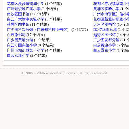
花都区炭步镇鸭湖小学
(1 个结果)
花都区赤坭镇华南小
广州知识城广实小学
(3 个结果)
黄埔区实验小学
(1 
南沙区图书馆
(27 个结果)
广州市海珠区知信小
白云广大附中实验小学
(5 个结果)
花都区新雅街新雅小
番禺区图书馆
(11 个结果)
天河区图书馆
(15 个
广少图科普分馆（广东省科技图书馆）
(5 个结果)
D247华附荔湾
(1 个
白云微书房
(17 个结果)
越秀区图书馆
(14 个
广少图黄埔分馆
(1 个结果)
广少图花都分馆
(21
白云方圆实验小学
(8 个结果)
白云黄边小学
(6 个结
广州市知识城第一小学
(4 个结果)
白云景泰小学
(1 个结
白云京溪小学
(3 个结果)
© 2005－
2026 www.interlib.com.cn, all rights reserved