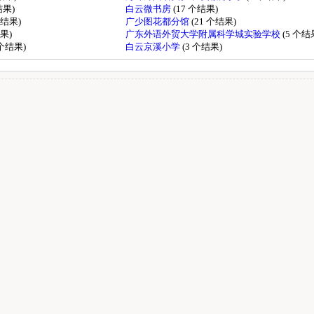
结果)
白云微书房
(17 个结果)
个结果)
广少图花都分馆
(21 个结果)
结果)
广东外语外贸大学附属科学城实验学校
(5 个结
 个结果)
白云京溪小学
(3 个结果)