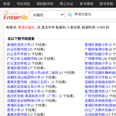
检索
书目浏览
我的图书馆
网上办证
新书通报
图书荐购
检索词:
希望出版社
, 在 真光中学 检索到: 0 条结果, 检索时间: 0.089 秒
在以下图书馆搜索
黄埔区深井小学
(1 个结果)
黄埔区黄船小学
(5 
白云区图书馆
(25 个结果)
广图钟落潭分馆
(4 
白云东平学校
(1 个结果)
黄埔区怡园小学
(1 
广州少年儿童图书馆
(28 个结果)
广州图书馆
(26 个结
白云龙归学校
(1 个结果)
黄埔区南岗小学
(1 
黄埔区图书馆
(17 个结果)
花都区花山镇新和小
花都区花东镇七星小学(金谷二校区)
(1 个结果)
广州市花都区狮岭镇
花都区花山镇思明小学
(1 个结果)
花都区华万学校
(2 
番禺区图书馆（缤纷汇社区）
(1 个结果)
花都区赤坭镇赤坭圩
花都区花东镇大东小学
(1 个结果)
海珠区图书馆
(15 
花都区狮岭镇育华小学
(1 个结果)
荔湾区图书馆
(17 
南沙区学校·香港科技大学（广州）
(1 个结果)
广州为明学校
(1 个
花都区炭步镇鸭湖小学
(1 个结果)
花都区赤坭镇华南小
黄埔区实验小学
(1 个结果)
黄埔区铁铮学校(西校
香雪小学
(1 个结果)
白云广大附中实验小
番禺区图书馆
(15 个结果)
天河区图书馆
(15 