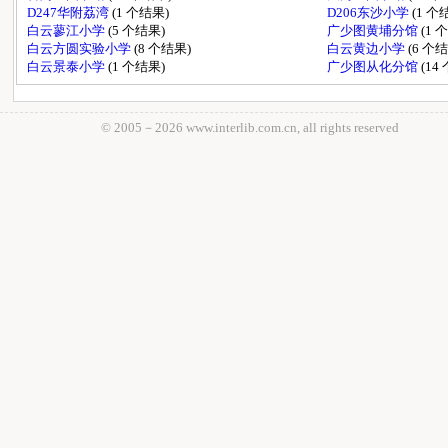
D247华附荔湾
(1 个结果)
D206东沙小学
(1 个
白云蓼江小学
(5 个结果)
广少图黄埔分馆
(1 
白云方圆实验小学
(8 个结果)
白云黄边小学
(6 个
白云景泰小学
(1 个结果)
广少图从化分馆
(14
© 2005－
2026 www.interlib.com.cn, all rights reserved