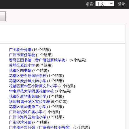
语言:
登录
广图联合分馆
(16 个结果)
广州市新侨学校
(1 个结果)
番禺区图书馆（番广附创新城学校）
(6 个结果)
黄埔区夏园小学
(8 个结果)
花都区图书馆
(7 个结果)
花都区秀全外国语学校
(1 个结果)
花都区炭步镇文岗小学
(1 个结果)
花都区新华五小附属文升小学
(2 个结果)
华南师范大学附属花都学校
(3 个结果)
花都区新华街第四小学
(1 个结果)
华师附属开发区实验学校
(6 个结果)
花都区新华街第二小学
(1 个结果)
广州知识城广实小学
(3 个结果)
广州市海珠区知信小学
(1 个结果)
广图沙湾分馆
(7 个结果)
广少图科普分馆（广东省科技图书馆）
(5 个结果)