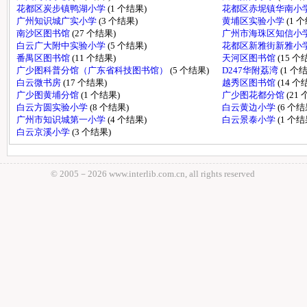
花都区炭步镇鸭湖小学
(1 个结果)
花都区赤坭镇华南小
广州知识城广实小学
(3 个结果)
黄埔区实验小学
(1 
南沙区图书馆
(27 个结果)
广州市海珠区知信小
白云广大附中实验小学
(5 个结果)
花都区新雅街新雅小
番禺区图书馆
(11 个结果)
天河区图书馆
(15 个
广少图科普分馆（广东省科技图书馆）
(5 个结果)
D247华附荔湾
(1 个
白云微书房
(17 个结果)
越秀区图书馆
(14 个
广少图黄埔分馆
(1 个结果)
广少图花都分馆
(21
白云方圆实验小学
(8 个结果)
白云黄边小学
(6 个结
广州市知识城第一小学
(4 个结果)
白云景泰小学
(1 个结
白云京溪小学
(3 个结果)
© 2005－
2026 www.interlib.com.cn, all rights reserved