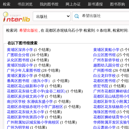
检索
书目浏览
我的图书馆
网上办证
新书通报
图书荐购
检索词:
希望出版社
, 在 花都区赤坭镇乌石小学 检索到: 0 条结果, 检索时间: 0
在以下图书馆搜索
黄埔区深井小学
(1 个结果)
黄埔区黄船小学
(5 
广图联合分馆
(16 个结果)
白云区图书馆
(25 个
从化区图书馆
(24 个结果)
广州市新侨学校
(1 
黄埔区怡园小学
(1 个结果)
越图幼儿园分馆
(2 
广州少年儿童图书馆
(28 个结果)
广州图书馆
(26 个结果
黄埔区夏园小学
(8 个结果)
白云龙归学校
(1 个结
番禺区图书馆（德兴小学）
(1 个结果)
花都区图书馆
(7 个结
花都区花山镇新和小学
(1 个结果)
侨宏书院
(1 个结果)
花都区花东镇七星小学(金谷二校区)
(1 个结果)
广州市花都区狮岭镇
花都区炭步镇文岗小学
(1 个结果)
花都区花山镇思明小
南沙区学校·东涌镇东盛小学
(1 个结果)
花都区新华五小附属
花都区赤坭镇赤坭圩小学广源校区
(1 个结果)
花都区花东镇杨荷小
花都区花东镇大东小学
(1 个结果)
海珠区图书馆
(15 个
花都区新华街第四小学
(1 个结果)
花都区狮岭镇育华小
广外附属知识城实验小学南校区
(1 个结果)
华师附属开发区实验
广州为明学校
(1 个结果)
白云萧岗小学
(1 个结