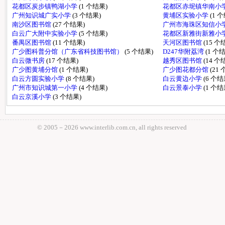
花都区炭步镇鸭湖小学
(1 个结果)
花都区赤坭镇华南小
广州知识城广实小学
(3 个结果)
黄埔区实验小学
(1 
南沙区图书馆
(27 个结果)
广州市海珠区知信小
白云广大附中实验小学
(5 个结果)
花都区新雅街新雅小
番禺区图书馆
(11 个结果)
天河区图书馆
(15 个
广少图科普分馆（广东省科技图书馆）
(5 个结果)
D247华附荔湾
(1 个
白云微书房
(17 个结果)
越秀区图书馆
(14 个
广少图黄埔分馆
(1 个结果)
广少图花都分馆
(21
白云方圆实验小学
(8 个结果)
白云黄边小学
(6 个结
广州市知识城第一小学
(4 个结果)
白云景泰小学
(1 个结
白云京溪小学
(3 个结果)
© 2005－
2026 www.interlib.com.cn, all rights reserved