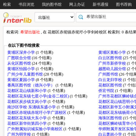
检索
书目浏览
我的图书馆
网上办证
新书通报
图书荐购
检索词:
希望出版社
, 在 花都区赤坭镇赤坭圩小学剑岭校区 检索到: 0 条结果, 检
在以下图书馆搜索
黄埔区深井小学
(1 个结果)
黄埔区黄船小学
(5 
广图联合分馆
(16 个结果)
白云区图书馆
(25 个
从化区图书馆
(24 个结果)
广州市新侨学校
(1 
黄埔区怡园小学
(1 个结果)
越图幼儿园分馆
(2 
广州少年儿童图书馆
(28 个结果)
广州图书馆
(26 个结果
黄埔区夏园小学
(8 个结果)
白云龙归学校
(1 个结
番禺区图书馆（德兴小学）
(1 个结果)
花都区图书馆
(7 个结
花都区花山镇新和小学
(1 个结果)
侨宏书院
(1 个结果)
花都区花东镇七星小学(金谷二校区)
(1 个结果)
广州市花都区狮岭镇
花都区炭步镇文岗小学
(1 个结果)
花都区花山镇思明小
南沙区学校·东涌镇东盛小学
(1 个结果)
花都区新华五小附属
花都区赤坭镇赤坭圩小学广源校区
(1 个结果)
花都区花东镇杨荷小
花都区花东镇大东小学
(1 个结果)
海珠区图书馆
(15 个
花都区新华街第四小学
(1 个结果)
花都区狮岭镇育华小
广外附属知识城实验小学南校区
(1 个结果)
华师附属开发区实验
广州为明学校
(1 个结果)
白云萧岗小学
(1 个结