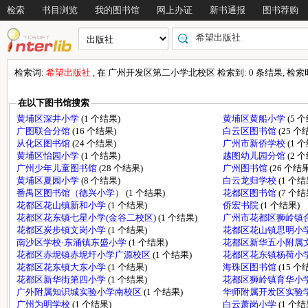
检索
书目浏览
我的图书馆
网上办证
新书通报
图书荐购
检索词:
希望出版社
, 在 广州开发区第二小学北校区 检索到: 0 条结果, 检索时间
在以下图书馆搜索
黄埔区深井小学
(1 个结果)
黄埔区黄船小学
(5 
广图联合分馆
(16 个结果)
白云区图书馆
(25 个
从化区图书馆
(24 个结果)
广州市新侨学校
(1 
黄埔区怡园小学
(1 个结果)
越图幼儿园分馆
(2 
广州少年儿童图书馆
(28 个结果)
广州图书馆
(26 个结果
黄埔区夏园小学
(8 个结果)
白云龙归学校
(1 个结
番禺区图书馆（德兴小学）
(1 个结果)
花都区图书馆
(7 个结
花都区花山镇新和小学
(1 个结果)
侨宏书院
(1 个结果)
花都区花东镇七星小学(金谷二校区)
(1 个结果)
广州市花都区狮岭镇
花都区炭步镇文岗小学
(1 个结果)
花都区花山镇思明小
南沙区学校·东涌镇东盛小学
(1 个结果)
花都区新华五小附属
花都区赤坭镇赤坭圩小学广源校区
(1 个结果)
花都区花东镇杨荷小
花都区花东镇大东小学
(1 个结果)
海珠区图书馆
(15 个
花都区新华街第四小学
(1 个结果)
花都区狮岭镇育华小
广外附属知识城实验小学南校区
(1 个结果)
华师附属开发区实验
广州为明学校
(1 个结果)
白云萧岗小学
(1 个结