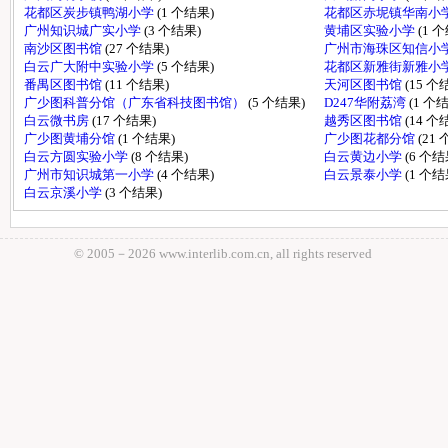
花都区炭步镇鸭湖小学
(1 个结果)
花都区赤坭镇华南小
广州知识城广实小学
(3 个结果)
黄埔区实验小学
(1 
南沙区图书馆
(27 个结果)
广州市海珠区知信小
白云广大附中实验小学
(5 个结果)
花都区新雅街新雅小
番禺区图书馆
(11 个结果)
天河区图书馆
(15 个
广少图科普分馆（广东省科技图书馆）
(5 个结果)
D247华附荔湾
(1 个
白云微书房
(17 个结果)
越秀区图书馆
(14 个
广少图黄埔分馆
(1 个结果)
广少图花都分馆
(21
白云方圆实验小学
(8 个结果)
白云黄边小学
(6 个结
广州市知识城第一小学
(4 个结果)
白云景泰小学
(1 个结
白云京溪小学
(3 个结果)
© 2005－
2026 www.interlib.com.cn, all rights reserved