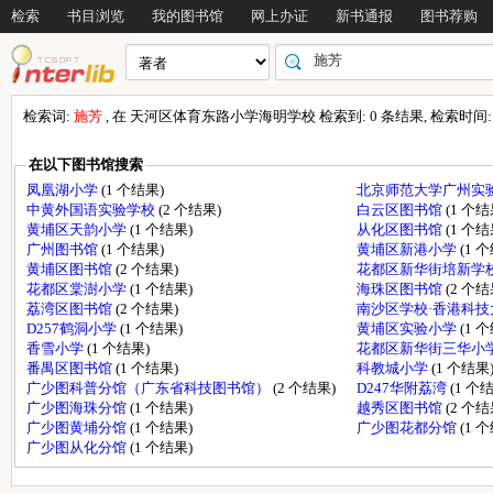
检索
书目浏览
我的图书馆
网上办证
新书通报
图书荐购
检索词:
施芳
, 在 天河区体育东路小学海明学校 检索到: 0 条结果, 检索时间: 0
在以下图书馆搜索
凤凰湖小学
(1 个结果)
北京师范大学广州实
中黄外国语实验学校
(2 个结果)
白云区图书馆
(1 个结
黄埔区天韵小学
(1 个结果)
从化区图书馆
(1 个结
广州图书馆
(1 个结果)
黄埔区新港小学
(1 
黄埔区图书馆
(2 个结果)
花都区新华街培新学
花都区棠澍小学
(1 个结果)
海珠区图书馆
(2 个结
荔湾区图书馆
(2 个结果)
南沙区学校·香港科
D257鹤洞小学
(1 个结果)
黄埔区实验小学
(1 
香雪小学
(1 个结果)
花都区新华街三华小
番禺区图书馆
(1 个结果)
科教城小学
(1 个结果
广少图科普分馆（广东省科技图书馆）
(2 个结果)
D247华附荔湾
(1 个
广少图海珠分馆
(1 个结果)
越秀区图书馆
(2 个结
广少图黄埔分馆
(1 个结果)
广少图花都分馆
(1 
广少图从化分馆
(1 个结果)