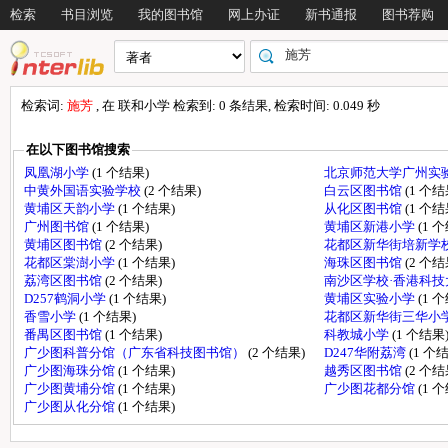
检索
书目浏览
我的图书馆
网上办证
新书通报
图书荐购
检索词:
施芳
, 在 联和小学 检索到: 0 条结果, 检索时间: 0.049 秒
在以下图书馆搜索
凤凰湖小学
(1 个结果)
北京师范大学广州实
中黄外国语实验学校
(2 个结果)
白云区图书馆
(1 个结
黄埔区天韵小学
(1 个结果)
从化区图书馆
(1 个结
广州图书馆
(1 个结果)
黄埔区新港小学
(1 
黄埔区图书馆
(2 个结果)
花都区新华街培新学
花都区棠澍小学
(1 个结果)
海珠区图书馆
(2 个结
荔湾区图书馆
(2 个结果)
南沙区学校·香港科
D257鹤洞小学
(1 个结果)
黄埔区实验小学
(1 
香雪小学
(1 个结果)
花都区新华街三华小
番禺区图书馆
(1 个结果)
科教城小学
(1 个结果
广少图科普分馆（广东省科技图书馆）
(2 个结果)
D247华附荔湾
(1 个
广少图海珠分馆
(1 个结果)
越秀区图书馆
(2 个结
广少图黄埔分馆
(1 个结果)
广少图花都分馆
(1 
广少图从化分馆
(1 个结果)