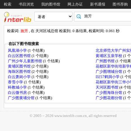
检索
书目浏览
我的图书馆
网上办证
新书通报
图书荐购
检索词:
施芳
, 在 天河区域总馆 检索到: 0 条结果, 检索时间: 0.061 秒
在以下图书馆搜索
凤凰湖小学
(1 个结果)
北京师范大学广州实
白云区图书馆
(1 个结果)
黄埔区玉泉学校
(1 
广州少年儿童图书馆
(1 个结果)
广州图书馆
(1 个结果
黄埔区图书馆
(2 个结果)
花都区新华街培新学
海珠区图书馆
(2 个结果)
广少图增城分馆
(1 
白云萧岗小学
(1 个结果)
D257鹤洞小学
(1 个
香雪小学
(1 个结果)
花都区新华街三华小
科教城小学
(1 个结果)
天河区图书馆
(4 个
白云微书房
(1 个结果)
广少图海珠分馆
(1 
广少图黄埔分馆
(1 个结果)
广少图花都分馆
(1 
© 2005－
2026 www.interlib.com.cn, all rights reserved