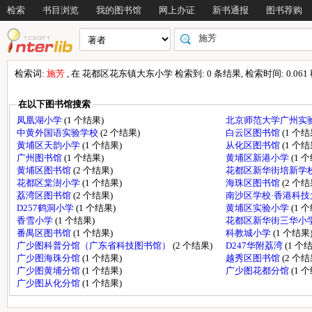
检索
书目浏览
我的图书馆
网上办证
新书通报
图书荐购
检索词:
施芳
, 在 花都区花东镇大东小学 检索到: 0 条结果, 检索时间: 0.061
在以下图书馆搜索
凤凰湖小学
(1 个结果)
北京师范大学广州实
中黄外国语实验学校
(2 个结果)
白云区图书馆
(1 个结
黄埔区天韵小学
(1 个结果)
从化区图书馆
(1 个结
广州图书馆
(1 个结果)
黄埔区新港小学
(1 
黄埔区图书馆
(2 个结果)
花都区新华街培新学
花都区棠澍小学
(1 个结果)
海珠区图书馆
(2 个结
荔湾区图书馆
(2 个结果)
南沙区学校·香港科
D257鹤洞小学
(1 个结果)
黄埔区实验小学
(1 
香雪小学
(1 个结果)
花都区新华街三华小
番禺区图书馆
(1 个结果)
科教城小学
(1 个结果
广少图科普分馆（广东省科技图书馆）
(2 个结果)
D247华附荔湾
(1 个
广少图海珠分馆
(1 个结果)
越秀区图书馆
(2 个结
广少图黄埔分馆
(1 个结果)
广少图花都分馆
(1 
广少图从化分馆
(1 个结果)