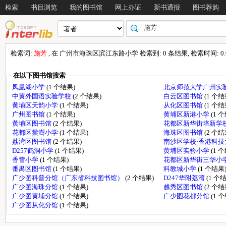
检索
书目浏览
我的图书馆
网上办证
新书通报
图书荐购
检索词:
施芳
, 在 广州市海珠区滨江东路小学 检索到: 0 条结果, 检索时间: 0.0
在以下图书馆搜索
凤凰湖小学
(1 个结果)
北京师范大学广州实
中黄外国语实验学校
(2 个结果)
白云区图书馆
(1 个结
黄埔区天韵小学
(1 个结果)
从化区图书馆
(1 个结
广州图书馆
(1 个结果)
黄埔区新港小学
(1 
黄埔区图书馆
(2 个结果)
花都区新华街培新学
花都区棠澍小学
(1 个结果)
海珠区图书馆
(2 个结
荔湾区图书馆
(2 个结果)
南沙区学校·香港科
D257鹤洞小学
(1 个结果)
黄埔区实验小学
(1 
香雪小学
(1 个结果)
花都区新华街三华小
番禺区图书馆
(1 个结果)
科教城小学
(1 个结果
广少图科普分馆（广东省科技图书馆）
(2 个结果)
D247华附荔湾
(1 个
广少图海珠分馆
(1 个结果)
越秀区图书馆
(2 个结
广少图黄埔分馆
(1 个结果)
广少图花都分馆
(1 
广少图从化分馆
(1 个结果)