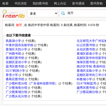
检索
书目浏览
我的图书馆
网上办证
新书通报
图书荐购
检索词:
施芳
, 在 南武中学初中部 检索到: 0 条结果, 检索时间: 0.059 秒
在以下图书馆搜索
凤凰湖小学
(1 个结果)
北京师范大学广州实
中黄外国语实验学校
(2 个结果)
白云区图书馆
(1 个结
黄埔区天韵小学
(1 个结果)
从化区图书馆
(1 个结
广州图书馆
(1 个结果)
黄埔区新港小学
(1 
黄埔区图书馆
(2 个结果)
花都区新华街培新学
花都区棠澍小学
(1 个结果)
海珠区图书馆
(2 个结
荔湾区图书馆
(2 个结果)
南沙区学校·香港科
D257鹤洞小学
(1 个结果)
黄埔区实验小学
(1 
香雪小学
(1 个结果)
花都区新华街三华小
番禺区图书馆
(1 个结果)
科教城小学
(1 个结果
广少图科普分馆（广东省科技图书馆）
(2 个结果)
D247华附荔湾
(1 个
广少图海珠分馆
(1 个结果)
越秀区图书馆
(2 个结
广少图黄埔分馆
(1 个结果)
广少图花都分馆
(1 
广少图从化分馆
(1 个结果)