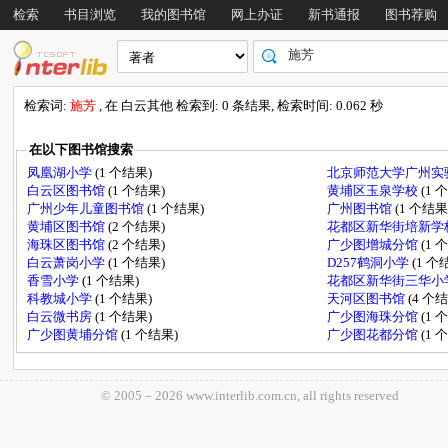
检索
书目浏览
我的图书馆
网上办证
新书通报
图书荐购
检索词:
施芳
, 在 白云其他 检索到: 0 条结果, 检索时间: 0.062 秒
在以下图书馆搜索
凤凰湖小学
(1 个结果)
北京师范大学广州实
白云区图书馆
(1 个结果)
黄埔区玉泉学校
(1 
广州少年儿童图书馆
(1 个结果)
广州图书馆
(1 个结果
黄埔区图书馆
(2 个结果)
花都区新华街培新学
海珠区图书馆
(2 个结果)
广少图增城分馆
(1 
白云萧岗小学
(1 个结果)
D257鹤洞小学
(1 个
香雪小学
(1 个结果)
花都区新华街三华小
科教城小学
(1 个结果)
天河区图书馆
(4 个
白云微书房
(1 个结果)
广少图海珠分馆
(1 
广少图黄埔分馆
(1 个结果)
广少图花都分馆
(1 
© 2005－
2026 www.interlib.com.cn, all rights reserved