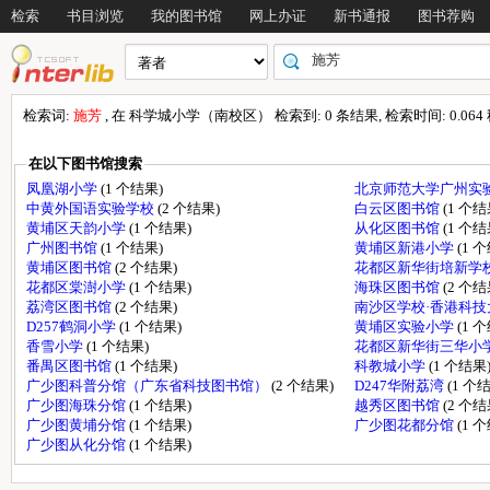
检索
书目浏览
我的图书馆
网上办证
新书通报
图书荐购
检索词:
施芳
, 在 科学城小学（南校区） 检索到: 0 条结果, 检索时间: 0.064
在以下图书馆搜索
凤凰湖小学
(1 个结果)
北京师范大学广州实
中黄外国语实验学校
(2 个结果)
白云区图书馆
(1 个结
黄埔区天韵小学
(1 个结果)
从化区图书馆
(1 个结
广州图书馆
(1 个结果)
黄埔区新港小学
(1 
黄埔区图书馆
(2 个结果)
花都区新华街培新学
花都区棠澍小学
(1 个结果)
海珠区图书馆
(2 个结
荔湾区图书馆
(2 个结果)
南沙区学校·香港科
D257鹤洞小学
(1 个结果)
黄埔区实验小学
(1 
香雪小学
(1 个结果)
花都区新华街三华小
番禺区图书馆
(1 个结果)
科教城小学
(1 个结果
广少图科普分馆（广东省科技图书馆）
(2 个结果)
D247华附荔湾
(1 个
广少图海珠分馆
(1 个结果)
越秀区图书馆
(2 个结
广少图黄埔分馆
(1 个结果)
广少图花都分馆
(1 
广少图从化分馆
(1 个结果)