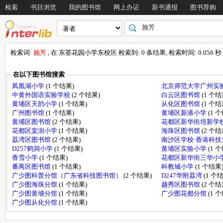
检索
书目浏览
我的图书馆
网上办证
新书通报
图书荐购
检索词:
施芳
, 在 东荟花园小学东校区 检索到: 0 条结果, 检索时间: 0.056 秒
在以下图书馆搜索
凤凰湖小学
(1 个结果)
北京师范大学广州实
中黄外国语实验学校
(2 个结果)
白云区图书馆
(1 个结
黄埔区天韵小学
(1 个结果)
从化区图书馆
(1 个结
广州图书馆
(1 个结果)
黄埔区新港小学
(1 
黄埔区图书馆
(2 个结果)
花都区新华街培新学
花都区棠澍小学
(1 个结果)
海珠区图书馆
(2 个结
荔湾区图书馆
(2 个结果)
南沙区学校·香港科
D257鹤洞小学
(1 个结果)
黄埔区实验小学
(1 
香雪小学
(1 个结果)
花都区新华街三华小
番禺区图书馆
(1 个结果)
科教城小学
(1 个结果
广少图科普分馆（广东省科技图书馆）
(2 个结果)
D247华附荔湾
(1 个
广少图海珠分馆
(1 个结果)
越秀区图书馆
(2 个结
广少图黄埔分馆
(1 个结果)
广少图花都分馆
(1 
广少图从化分馆
(1 个结果)