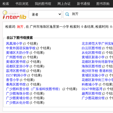
检索
书目浏览
我的图书馆
网上办证
新书通报
图书荐购
检索词:
施芳
, 在 广州市海珠区逸景第一小学 检索到: 0 条结果, 检索时间: 0.0
在以下图书馆搜索
凤凰湖小学
(1 个结果)
北京师范大学广州实
中黄外国语实验学校
(2 个结果)
白云区图书馆
(1 个结
黄埔区天韵小学
(1 个结果)
从化区图书馆
(1 个结
广州图书馆
(1 个结果)
黄埔区新港小学
(1 
黄埔区图书馆
(2 个结果)
花都区新华街培新学
花都区棠澍小学
(1 个结果)
海珠区图书馆
(2 个结
荔湾区图书馆
(2 个结果)
南沙区学校·香港科
D257鹤洞小学
(1 个结果)
黄埔区实验小学
(1 
香雪小学
(1 个结果)
花都区新华街三华小
番禺区图书馆
(1 个结果)
科教城小学
(1 个结果
广少图科普分馆（广东省科技图书馆）
(2 个结果)
D247华附荔湾
(1 个
广少图海珠分馆
(1 个结果)
越秀区图书馆
(2 个结
广少图黄埔分馆
(1 个结果)
广少图花都分馆
(1 
广少图从化分馆
(1 个结果)