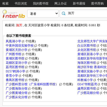
检索
书目浏览
我的图书馆
网上办证
新书通报
图书荐购
检索词:
施芳
, 在 天河区骏景小学 检索到: 0 条结果, 检索时间: 0.061 秒
在以下图书馆搜索
凤凰湖小学
(1 个结果)
北京师范大学广州实
中黄外国语实验学校
(2 个结果)
白云区图书馆
(1 个结
黄埔区天韵小学
(1 个结果)
从化区图书馆
(1 个结
广州图书馆
(1 个结果)
黄埔区新港小学
(1 
黄埔区图书馆
(2 个结果)
花都区新华街培新学
花都区棠澍小学
(1 个结果)
海珠区图书馆
(2 个结
荔湾区图书馆
(2 个结果)
南沙区学校·香港科
D257鹤洞小学
(1 个结果)
黄埔区实验小学
(1 
香雪小学
(1 个结果)
花都区新华街三华小
番禺区图书馆
(1 个结果)
科教城小学
(1 个结果
广少图科普分馆（广东省科技图书馆）
(2 个结果)
D247华附荔湾
(1 个
广少图海珠分馆
(1 个结果)
越秀区图书馆
(2 个结
广少图黄埔分馆
(1 个结果)
广少图花都分馆
(1 
广少图从化分馆
(1 个结果)