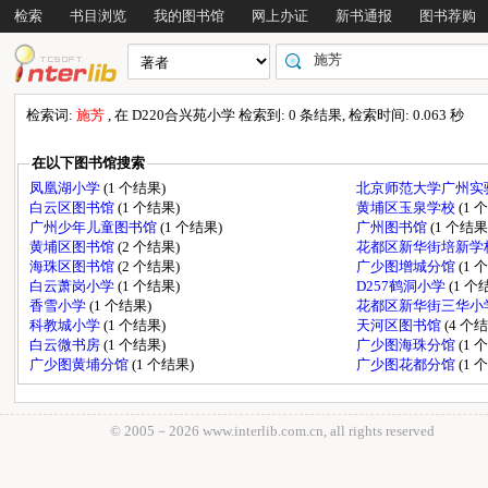
检索
书目浏览
我的图书馆
网上办证
新书通报
图书荐购
检索词:
施芳
, 在 D220合兴苑小学 检索到: 0 条结果, 检索时间: 0.063 秒
在以下图书馆搜索
凤凰湖小学
(1 个结果)
北京师范大学广州实
白云区图书馆
(1 个结果)
黄埔区玉泉学校
(1 
广州少年儿童图书馆
(1 个结果)
广州图书馆
(1 个结果
黄埔区图书馆
(2 个结果)
花都区新华街培新学
海珠区图书馆
(2 个结果)
广少图增城分馆
(1 
白云萧岗小学
(1 个结果)
D257鹤洞小学
(1 个
香雪小学
(1 个结果)
花都区新华街三华小
科教城小学
(1 个结果)
天河区图书馆
(4 个
白云微书房
(1 个结果)
广少图海珠分馆
(1 
广少图黄埔分馆
(1 个结果)
广少图花都分馆
(1 
© 2005－
2026 www.interlib.com.cn, all rights reserved