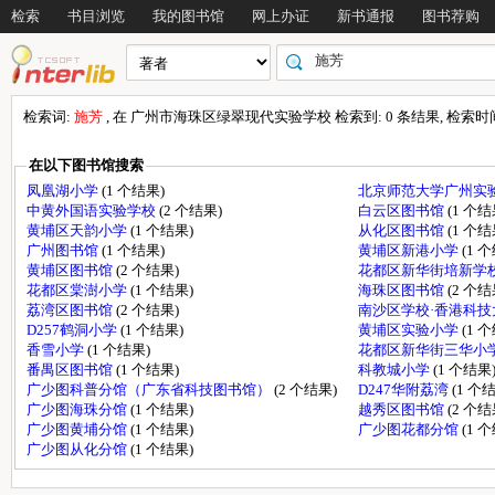
检索
书目浏览
我的图书馆
网上办证
新书通报
图书荐购
检索词:
施芳
, 在 广州市海珠区绿翠现代实验学校 检索到: 0 条结果, 检索时间: 
在以下图书馆搜索
凤凰湖小学
(1 个结果)
北京师范大学广州实
中黄外国语实验学校
(2 个结果)
白云区图书馆
(1 个结
黄埔区天韵小学
(1 个结果)
从化区图书馆
(1 个结
广州图书馆
(1 个结果)
黄埔区新港小学
(1 
黄埔区图书馆
(2 个结果)
花都区新华街培新学
花都区棠澍小学
(1 个结果)
海珠区图书馆
(2 个结
荔湾区图书馆
(2 个结果)
南沙区学校·香港科
D257鹤洞小学
(1 个结果)
黄埔区实验小学
(1 
香雪小学
(1 个结果)
花都区新华街三华小
番禺区图书馆
(1 个结果)
科教城小学
(1 个结果
广少图科普分馆（广东省科技图书馆）
(2 个结果)
D247华附荔湾
(1 个
广少图海珠分馆
(1 个结果)
越秀区图书馆
(2 个结
广少图黄埔分馆
(1 个结果)
广少图花都分馆
(1 
广少图从化分馆
(1 个结果)