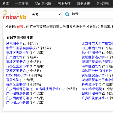
检索
书目浏览
我的图书馆
网上办证
新书通报
图书荐购
检索词:
施芳
, 在 广州市黄埔华南师范大学附属初级中学 检索到: 0 条结果, 检索
在以下图书馆搜索
凤凰湖小学
(1 个结果)
北京师范大学广州实
中黄外国语实验学校
(2 个结果)
白云区图书馆
(1 个结
黄埔区天韵小学
(1 个结果)
从化区图书馆
(1 个结
广州图书馆
(1 个结果)
黄埔区新港小学
(1 
黄埔区图书馆
(2 个结果)
花都区新华街培新学
花都区棠澍小学
(1 个结果)
海珠区图书馆
(2 个结
荔湾区图书馆
(2 个结果)
南沙区学校·香港科
D257鹤洞小学
(1 个结果)
黄埔区实验小学
(1 
香雪小学
(1 个结果)
花都区新华街三华小
番禺区图书馆
(1 个结果)
科教城小学
(1 个结果
广少图科普分馆（广东省科技图书馆）
(2 个结果)
D247华附荔湾
(1 个
广少图海珠分馆
(1 个结果)
越秀区图书馆
(2 个结
广少图黄埔分馆
(1 个结果)
广少图花都分馆
(1 
广少图从化分馆
(1 个结果)