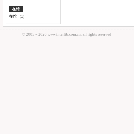
在馆
在馆
(1)
© 2005－
2026 www.interlib.com.cn, all rights reserved