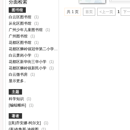
分面检索
图书馆
共 1 页
首页
<上一页
1
下一
白云区图书馆
(1)
从化区图书馆
(1)
广州少年儿童图书馆
(1)
广州图书馆
(1)
花都区图书馆
(1)
花都区狮岭镇冠华第二小学
(1)
白云萧岗小学
(1)
花都区新华街三华小学
(1)
花都区狮岭镇新民小学
(1)
白云微书房
(1)
显示更多..
主题
科学知识
(1)
[蝙蝠蛾科]
(1)
著者
[(美)乔安娜·柯尔文]
(1)
(美)布鲁斯·迪根图
(1)