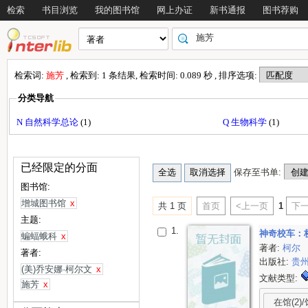
检索
书目浏览
我的图书馆
网上办证
新书通报
图书荐购
检索词:
施芳
, 检索到: 1 条结果, 检索时间: 0.089 秒 , 排序选项:
分类导航
N 自然科学总论
(1)
Q 生物科学
(1)
已经限定的分面
保存至书单:
图书馆:
增城图书馆
x
共 1 页
首页
<上一页
1
下一
主题:
1.
神奇校车：
蝙蝠蛾科
x
著者:
柯尔
著者:
出版社:
贵
(美)乔安娜·柯尔文
x
文献类型:
施芳
x
在馆(2)/