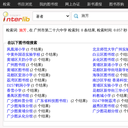
检索
书目浏览
我的图书馆
网上办证
新书通报
图书荐购
检索词:
施芳
, 在 广州市第二十六中学 检索到: 0 条结果, 检索时间: 0.057 秒
在以下图书馆搜索
凤凰湖小学
(1 个结果)
北京师范大学广州实
中黄外国语实验学校
(2 个结果)
白云区图书馆
(1 个结
黄埔区天韵小学
(1 个结果)
从化区图书馆
(1 个结
广州图书馆
(1 个结果)
黄埔区新港小学
(1 
黄埔区图书馆
(2 个结果)
花都区新华街培新学
花都区棠澍小学
(1 个结果)
海珠区图书馆
(2 个结
荔湾区图书馆
(2 个结果)
南沙区学校·香港科
D257鹤洞小学
(1 个结果)
黄埔区实验小学
(1 
香雪小学
(1 个结果)
花都区新华街三华小
番禺区图书馆
(1 个结果)
科教城小学
(1 个结果
广少图科普分馆（广东省科技图书馆）
(2 个结果)
D247华附荔湾
(1 个
广少图海珠分馆
(1 个结果)
越秀区图书馆
(2 个结
广少图黄埔分馆
(1 个结果)
广少图花都分馆
(1 
广少图从化分馆
(1 个结果)