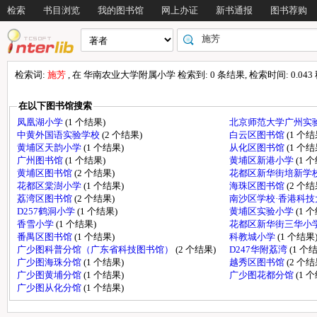
检索
书目浏览
我的图书馆
网上办证
新书通报
图书荐购
检索词:
施芳
, 在 华南农业大学附属小学 检索到: 0 条结果, 检索时间: 0.043
在以下图书馆搜索
凤凰湖小学
(1 个结果)
北京师范大学广州实
中黄外国语实验学校
(2 个结果)
白云区图书馆
(1 个结
黄埔区天韵小学
(1 个结果)
从化区图书馆
(1 个结
广州图书馆
(1 个结果)
黄埔区新港小学
(1 
黄埔区图书馆
(2 个结果)
花都区新华街培新学
花都区棠澍小学
(1 个结果)
海珠区图书馆
(2 个结
荔湾区图书馆
(2 个结果)
南沙区学校·香港科
D257鹤洞小学
(1 个结果)
黄埔区实验小学
(1 
香雪小学
(1 个结果)
花都区新华街三华小
番禺区图书馆
(1 个结果)
科教城小学
(1 个结果
广少图科普分馆（广东省科技图书馆）
(2 个结果)
D247华附荔湾
(1 个
广少图海珠分馆
(1 个结果)
越秀区图书馆
(2 个结
广少图黄埔分馆
(1 个结果)
广少图花都分馆
(1 
广少图从化分馆
(1 个结果)