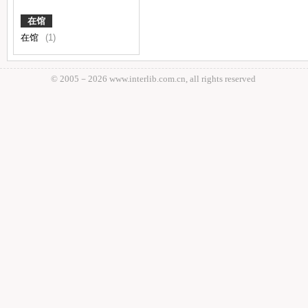
在馆
在馆
(1)
© 2005－
2026 www.interlib.com.cn, all rights reserved