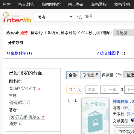
检索
书目浏览
我的图书馆
网上办证
新书通报
图书荐购
检索词:
施芳
, 检索到: 1 条结果, 检索时间: 0.094 秒 , 排序选项:
分类导航
Q 生物科学
(1)
Z 综合性图书
(1)
已经限定的分面
保存至书单:
图书馆:
黄埔区实验小学
x
共 1 页
首页
<上一页
1
下一
主题:
1.
神奇校车：
蝙蝠蛾科
x
著者:
柯尔
著者:
出版社:
贵
(美)乔安娜·柯尔文
x
文献类型:
施芳
x
在馆(1)/