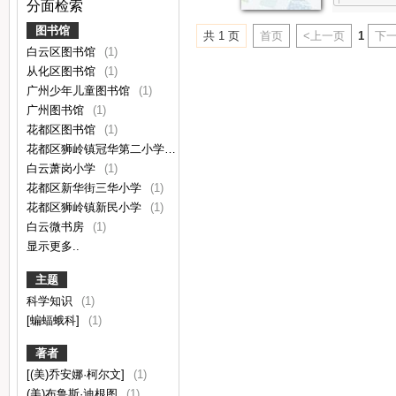
分面检索
图书馆
共 1 页
首页
<上一页
1
下一
白云区图书馆
(1)
从化区图书馆
(1)
广州少年儿童图书馆
(1)
广州图书馆
(1)
花都区图书馆
(1)
花都区狮岭镇冠华第二小学
(1)
白云萧岗小学
(1)
花都区新华街三华小学
(1)
花都区狮岭镇新民小学
(1)
白云微书房
(1)
显示更多..
主题
科学知识
(1)
[蝙蝠蛾科]
(1)
著者
[(美)乔安娜·柯尔文]
(1)
(美)布鲁斯·迪根图
(1)