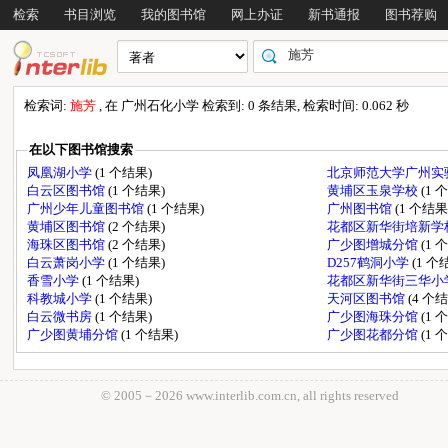
检索
书目浏览
我的图书馆
网上办证
新书通报
图书荐购
检索词:
施芳
, 在 广州石化小学 检索到: 0 条结果, 检索时间: 0.062 秒
在以下图书馆搜索
凤凰湖小学
(1 个结果)
北京师范大学广州实
白云区图书馆
(1 个结果)
黄埔区玉泉学校
(1 
广州少年儿童图书馆
(1 个结果)
广州图书馆
(1 个结果
黄埔区图书馆
(2 个结果)
花都区新华街培新学
海珠区图书馆
(2 个结果)
广少图增城分馆
(1 
白云萧岗小学
(1 个结果)
D257鹤洞小学
(1 个
香雪小学
(1 个结果)
花都区新华街三华小
科教城小学
(1 个结果)
天河区图书馆
(4 个
白云微书房
(1 个结果)
广少图海珠分馆
(1 
广少图黄埔分馆
(1 个结果)
广少图花都分馆
(1 
© 2005－
2026 www.interlib.com.cn, all rights reserved