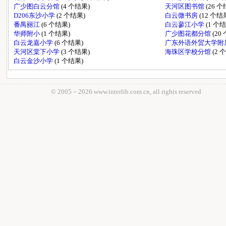
广少图白云分馆
(4 个结果)
天河区图书馆
(26 
D206东沙小学
(2 个结果)
白云微书房
(12 个结
番禺丽江
(6 个结果)
白云蓼江小学
(1 个
华师附小
(1 个结果)
广少图花都分馆
(20
白云龙嘉小学
(6 个结果)
广东外语外贸大学附
天河区棠下小学
(3 个结果)
海珠区学校分馆
(2 
白云金沙小学
(1 个结果)
© 2005－
2026 www.interlib.com.cn, all rights reserved