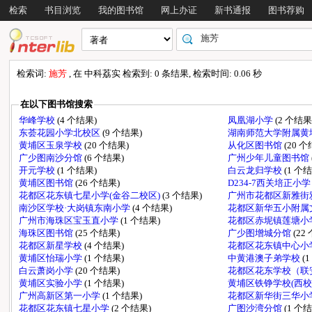
检索
书目浏览
我的图书馆
网上办证
新书通报
图书荐购
检索词:
施芳
, 在 中科荔实 检索到: 0 条结果, 检索时间: 0.06 秒
在以下图书馆搜索
华峰学校
(4 个结果)
凤凰湖小学
(2 个结果
东荟花园小学北校区
(9 个结果)
湖南师范大学附属黄
黄埔区玉泉学校
(20 个结果)
从化区图书馆
(20 
广少图南沙分馆
(6 个结果)
广州少年儿童图书馆
开元学校
(1 个结果)
白云龙归学校
(1 个
黄埔区图书馆
(26 个结果)
D234-7西关培正小
花都区花东镇七星小学(金谷二校区)
(3 个结果)
广州市花都区新雅街
南沙区学校·大岗镇东南小学
(4 个结果)
花都区新华五小附属
广州市海珠区宝玉直小学
(1 个结果)
花都区赤坭镇莲塘小
海珠区图书馆
(25 个结果)
广少图增城分馆
(22
花都区新星学校
(4 个结果)
花都区花东镇中心小
黄埔区怡瑞小学
(1 个结果)
中黄港澳子弟学校
(
白云萧岗小学
(20 个结果)
花都区花东学校（联
黄埔区实验小学
(1 个结果)
黄埔区铁铮学校(西校
广州高新区第一小学
(1 个结果)
花都区新华街三华小
花都区花东镇七星小学
(2 个结果)
广图沙湾分馆
(1 个