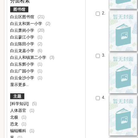
分面检索
图书馆
2.
白云区图书馆
(21)
白云太和第一小学
(2)
白云萧岗小学
(20)
白云蓼江小学
(1)
白云陈田小学
(2)
白云龙嘉小学
(6)
3.
白云人和镇第二小学
(3)
白云东辉小学
(1)
白云广园小学
(1)
白云金沙小学
(1)
显示更多..
主题
4.
[科学知识]
(5)
人体器官
(1)
北极
(1)
恐龙
(1)
蝙蝠蛾科
(1)
风
(1)