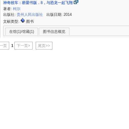
神奇校车：桥梁书版．8，与恐龙一起飞翔
著者:
柯尔
出版社:
贵州人民出版社
出版日期: 2014
文献类型:
图书
在馆(1)/馆藏(1)
图书信息概览
上一页
1
下一页>
尾页>>