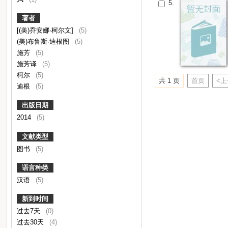
5.
著者
[(美)乔安娜·柯尔文]
(5)
(美)布鲁斯·迪根图
(5)
施芳
(5)
施芳译
(5)
柯尔
(5)
共 1 页
首页
<
迪根
(5)
出版日期
2014
(5)
文献类型
图书
(5)
语言种类
汉语
(5)
新到时间
过去7天
(0)
过去30天
(4)