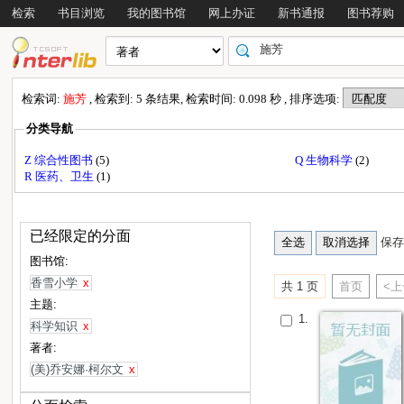
检索
书目浏览
我的图书馆
网上办证
新书通报
图书荐购
检索词:
施芳
, 检索到: 5 条结果, 检索时间: 0.098 秒 , 排序选项:
分类导航
Z 综合性图书
(5)
Q 生物科学
(2)
R 医药、卫生
(1)
已经限定的分面
保存
图书馆:
香雪小学
x
共 1 页
首页
<
主题:
1.
科学知识
x
著者:
(美)乔安娜·柯尔文
x