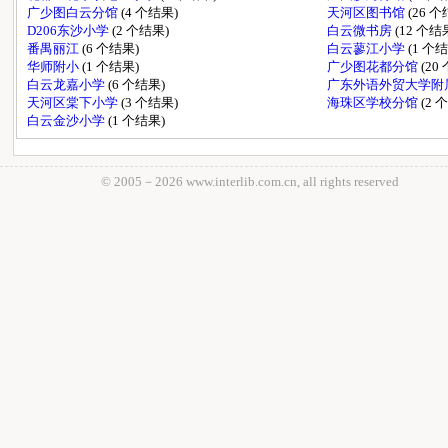
广少图白云分馆
(4 个结果)
天河区图书馆
(26 
D206东沙小学
(2 个结果)
白云微书房
(12 个结
番禺丽江
(6 个结果)
白云蓼江小学
(1 个
华师附小
(1 个结果)
广少图花都分馆
(20
白云龙嘉小学
(6 个结果)
广东外语外贸大学附
天河区棠下小学
(3 个结果)
海珠区学校分馆
(2 
白云金沙小学
(1 个结果)
© 2005－
2026 www.interlib.com.cn, all rights reserved