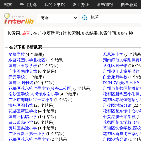
检索
书目浏览
我的图书馆
网上办证
新书通报
图书荐购
检索词:
施芳
, 在 广少图荔湾分馆 检索到: 0 条结果, 检索时间: 0.049 秒
在以下图书馆搜索
华峰学校
(4 个结果)
凤凰湖小学
(2 个结果
东荟花园小学北校区
(9 个结果)
湖南师范大学附属黄
黄埔区玉泉学校
(20 个结果)
从化区图书馆
(20 
广少图南沙分馆
(6 个结果)
广州少年儿童图书馆
开元学校
(1 个结果)
白云龙归学校
(1 个
黄埔区图书馆
(26 个结果)
D234-7西关培正小
花都区花东镇七星小学(金谷二校区)
(3 个结果)
广州市花都区新雅街
南沙区学校·大岗镇东南小学
(4 个结果)
花都区新华五小附属
广州市海珠区宝玉直小学
(1 个结果)
花都区赤坭镇莲塘小
海珠区图书馆
(25 个结果)
广少图增城分馆
(22
花都区新星学校
(4 个结果)
花都区花东镇中心小
黄埔区怡瑞小学
(1 个结果)
中黄港澳子弟学校
(
白云萧岗小学
(20 个结果)
花都区花东学校（联
黄埔区实验小学
(1 个结果)
黄埔区铁铮学校(西校
广州高新区第一小学
(1 个结果)
花都区新华街三华小
花都区花东镇七星小学
(2 个结果)
广图沙湾分馆
(1 个