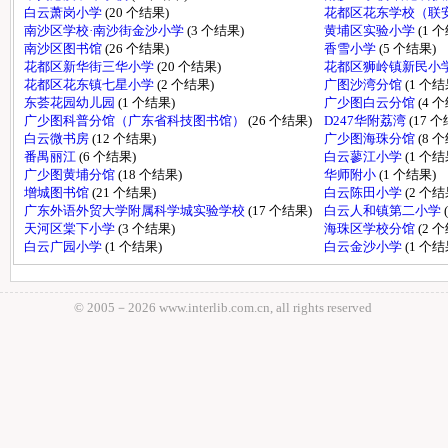
白云萧岗小学
(20 个结果)
花都区花东学校（联
南沙区学校·南沙街金沙小学
(3 个结果)
黄埔区实验小学
(1 
南沙区图书馆
(26 个结果)
香雪小学
(5 个结果)
花都区新华街三华小学
(20 个结果)
花都区狮岭镇新民小
花都区花东镇七星小学
(2 个结果)
广图沙湾分馆
(1 个结
东荟花园幼儿园
(1 个结果)
广少图白云分馆
(4 
广少图科普分馆（广东省科技图书馆）
(26 个结果)
D247华附荔湾
(17 
白云微书房
(12 个结果)
广少图海珠分馆
(8 
番禺丽江
(6 个结果)
白云蓼江小学
(1 个结
广少图黄埔分馆
(18 个结果)
华师附小
(1 个结果)
增城图书馆
(21 个结果)
白云陈田小学
(2 个结
广东外语外贸大学附属科学城实验学校
(17 个结果)
白云人和镇第二小学
天河区棠下小学
(3 个结果)
海珠区学校分馆
(2 
白云广园小学
(1 个结果)
白云金沙小学
(1 个结
© 2005－
2026 www.interlib.com.cn, all rights reserved