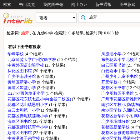
检索
书目浏览
我的图书馆
网上办证
新书通报
图书荐购
检索词:
施芳
, 在 九佛中学 检索到: 0 条结果, 检索时间: 0.083 秒
在以下图书馆搜索
华峰学校
(4 个结果)
凤凰湖小学
(2 个结果
北京师范大学广州实验学校
(20 个结果)
东荟花园小学北校区
中黄外国语实验学校
(23 个结果)
白云区图书馆
(21 个
从化区图书馆
(20 个结果)
白云嘉禾中学
(1 个结
广少图南沙分馆
(6 个结果)
广州少年儿童图书馆
黄埔区新港小学
(9 个结果)
开元学校
(1 个结果)
黄埔区姬堂小学
(2 个结果)
花都区图书馆
(12 个
D234-7西关培正小学
(1 个结果)
广少图校园图书馆
(1
花都区花东镇七星小学(金谷二校区)
(3 个结果)
广州市花都区新雅街
花都区花山镇思明小学
(1 个结果)
南沙区学校·大岗镇
白云太和第一小学
(2 个结果)
南沙区学校·东涌镇
花都区赤坭镇莲塘小学
(2 个结果)
花都区新华四小附属
海珠区图书馆
(25 个结果)
广少图增城分馆
(22
花都区狮岭镇育华小学
(2 个结果)
花都区新星学校
(4 
荔湾区图书馆
(22 个结果)
花都区新雅街镜湖学
中黄港澳子弟学校
(1 个结果)
南沙区学校·香港科